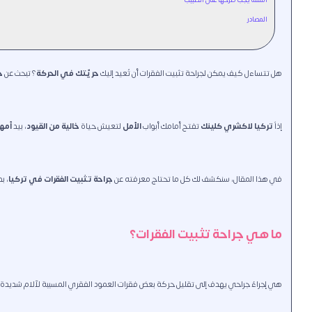
المصادر
هل تتساءل كيف يمكن لجراحة تثبيت الفقرات أن تُعيد إليك
حريّتك في الحركة
؟ تبحث عن
ح
إذاً
تركيا لاكشري كلينك
تفتح أمامك أبواب
الأمل
لتعيش حياة
خالية من القيود
، بيد
أمهر
في هذا المقال، سنكشف لك كل ما تحتاج معرفته عن
جراحة تثبيت الفقرات في تركيا
، ب
ما هي جراحة تثبيت الفقرات؟
هي إجراءٌ جراحي يهدف إلى تقليل حركة بعض فقرات العمود الفقري المسببة لآلام شديدة و