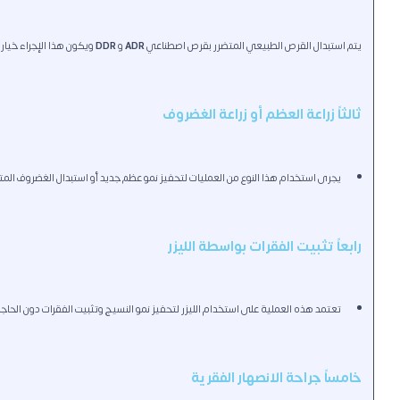
يتم استبدال القرص الطبيعي المتضرر بقرص اصطناعي
ADR
و
DDR
ويكون هذا الإجراء خيارا
ثالثاً زراعة العظم أو زراعة الغضروف
يجرى استخدام هذا النوع من العمليات لتحفيز نمو عظم جديد أو استبدال الغضروف المت
رابعاً تثبيت الفقرات بواسطة الليزر
تعتمد هذه العملية على استخدام الليزر لتحفيز نمو النسيج وتثبيت الفقرات دون الحاجة
خامساً جراحة الانصهار الفقرية