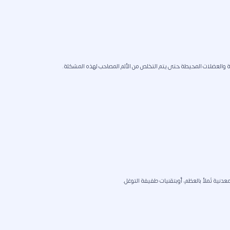
بطة والعضلات المحيطة حتى يتم التخلص من الألم المصاحب لهذه المشكلة.
دنية تُملأ بالعظم، أوبتقنيات طفيفة التوغل.