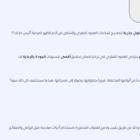
لولٍ جذرية
لتصحيح انحناءات العمود الفقري وللتخلص من آلام الظهر المزمنة أليس كذلك؟!
جراحي العمود الفقري في تركيا لضمان تحقيق
أقصى
مستويات
الجودة
و
الرعاية
لك.
دءاً من أنواعها المختلفة، مروراً بخطواتها، وصولاً إلى مميزاتها، هيا بنا نستكشف كل ذلك سوياً!
ذلك عن طريق تثبيت ودمج الفقرات المتضررة باستخدام أدوات معدنية مثل البراغي والصفائح.