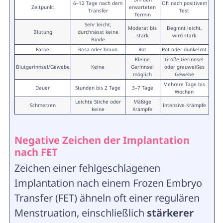
6–12 Tage nach dem
Oft nach positivem
Zeitpunkt
erwarteten
Transfer
Test
Termin
Sehr leicht;
Moderat bis
Beginnt leicht,
Blutung
durchnässt keine
stark
wird stark
Binde
Farbe
Rosa oder braun
Rot
Rot oder dunkelrot
Kleine
Große Gerinnsel
Blutgerinnsel/Gewebe
Keine
Gerinnsel
oder grauweißes
möglich
Gewebe
Mehrere Tage bis
Dauer
Stunden bis 2 Tage
3–7 Tage
Wochen
Leichte Stiche oder
Mäßige
Schmerzen
Intensive Krämpfe
keine
Krämpfe
Negative Zeichen der Implantation
nach FET
Zeichen einer fehlgeschlagenen
Implantation nach einem Frozen Embryo
Transfer (FET) ähneln oft einer regulären
Menstruation, einschließlich
stärkerer