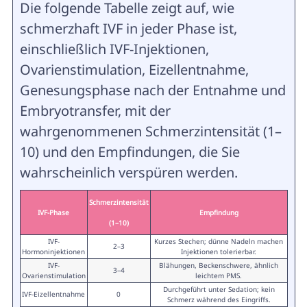
Die folgende Tabelle zeigt auf, wie
schmerzhaft IVF in jeder Phase ist,
einschließlich IVF-Injektionen,
Ovarienstimulation, Eizellentnahme,
Genesungsphase nach der Entnahme und
Embryotransfer, mit der
wahrgenommenen Schmerzintensität (1–
10) und den Empfindungen, die Sie
wahrscheinlich verspüren werden.
Schmerzintensität
IVF-Phase
Empfindung
(1–10)
IVF-
Kurzes Stechen; dünne Nadeln machen
2–3
Hormoninjektionen
Injektionen tolerierbar.
IVF-
Blähungen, Beckenschwere, ähnlich
3–4
Ovarienstimulation
leichtem PMS.
Durchgeführt unter Sedation; kein
IVF-Eizellentnahme
0
Schmerz während des Eingriffs.