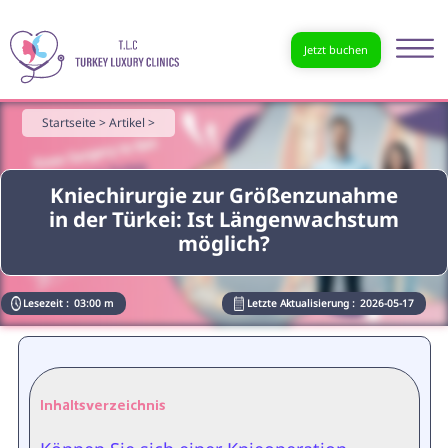
Jetzt buchen
Startseite >
Artikel >
Kniechirurgie zur Größenzunahme
in der Türkei: Ist Längenwachstum
möglich?
Lesezeit :
03:00 m
Letzte Aktualisierung :
2026-05-17
Inhaltsverzeichnis