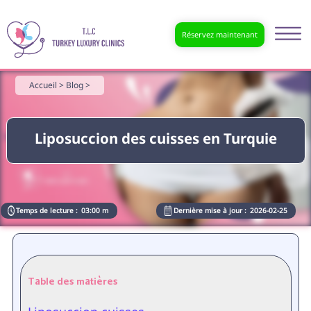
Réservez maintenant
Accueil >
Blog >
Liposuccion des cuisses en Turquie
Temps de lecture :
03:00 m
Dernière mise à jour :
2026-02-25
Table des matières