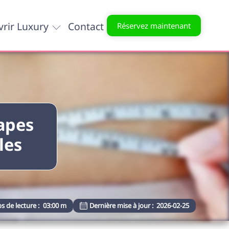
rir Luxury
Contact
Réservez maintenant
tapes
les
s de lecture :
03:00 m
Dernière mise à jour :
2026-02-25