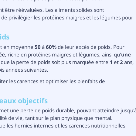
nt être réévaluées. Les aliments solides sont
l de privilégier les protéines maigres et les légumes pour
ids
dent en moyenne
50
à
60%
de leur excès de poids. Pour
ée
, riche en protéines maigres et légumes, ainsi qu'
une
n que la perte de poids soit plus marquée entre
1
et
2
ans,
ois années suivantes.
iter les carences et optimiser les bienfaits de
veaux objectifs
rmet une perte de poids durable, pouvant atteindre jusqu'
lité de vie, tant sur le plan physique que mental.
e les hernies internes et les carences nutritionnelles,