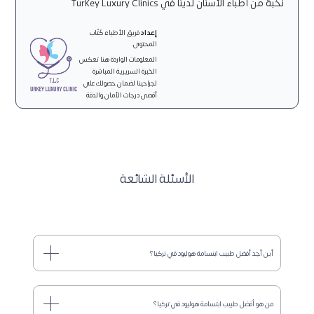
نخبة من أطباء الأسنان لدينا في Turkey Luxury Clinics
إعداد
فريق الأطباء كُتّاب
المحتوى.
المعلومات الواردة هنا تعكس
الخبرة السريرية المباشرة
لجراحينا لضمان حصولك على
أقصى درجات الأمان والدقة
الأسئلة الشائعة
أين أجد أفضل طبيب ابتسامة هوليود في تركيا؟
من هو أفضل طبيب ابتسامة هوليود في تركيا؟