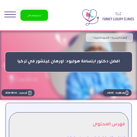
احجز موعدك الآن
الصفحة الرئيسية >
المدونة الطبية >
افضل دكتور ابتسامة هوليود: اورهان غيتشور في تركيا
وقت القراءة :
03:00 د
آخر تحديث :
2026-08-02
فهرس المحتوى