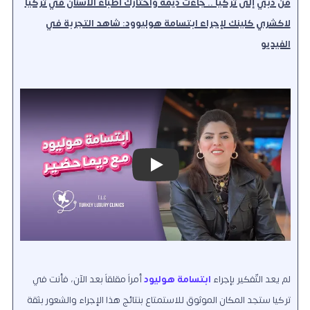
من دبي إلى تركيا .. جاءت ديمة واختارك أطباء الأسنان في تركيا
لاكشري كلينك لإجراء ابتسامة هوليوود: شاهد التجربة في
الفيديو
Play
لم يعد التّفكير بإجراء
ابتسامة هوليود
أمراً مقلقاً بعد الآن، فأنت في
تركيا ستجد المكان الموثوق للاستمتاع بنتائج هذا الإجراء والشعور بثقة