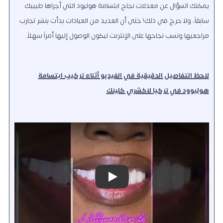
يمكنك السؤال عن معدلات نجاح ابتسامة هوليود التي أجراها طبيبك
سابقاً، ولا حرجَ في ذلك! حتى أن العديد من العيادات بدأت بنشر تجارب
مراجعيها ونسب نجاحها على الإنترنت ليكون الوصول إليها أمراً سهلاً.
لاحظ التفاصيل الدقيقية في الفيديو أثناء تركيب ابتسامة
هوليوود في تركيا لاكشري كلينك
Play