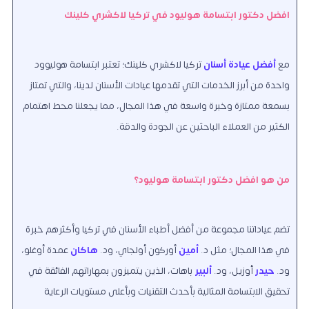
افضل دكتور ابتسامة هوليود في تركيا لاكشري كلينك
مع
أفضل عيادة أسنان
تركيا لاكشري كلينك؛ تعتبر ابتسامة هوليوود
واحدة من أبرز الخدمات التي تقدمها عيادات الأسنان لدينا، والتي تمتاز
بسمعة ممتازة وخبرة واسعة في هذا المجال، مما يجعلنا محط اهتمام
الكثير من العملاء الباحثين عن الجودة والدقة.
من هو افضل دكتور ابتسامة هوليود؟
تضم عياداتنا مجموعة من أفضل أطباء الأسنان في تركيا وأكثرهم خبرة
في هذا المجال؛ مثل
د.
أمين
أوركون أولجاي، ود.
هاكان
عمدة أوغلو،
ود.
حيدر
أوزيل، ود.
ألبير
باهات،
الذين يتميزون بمهاراتهم الفائقة في
تحقيق الابتسامة المثالية بأحدث التقنيات وبأعلى مستويات الرعاية