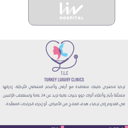
تركيا لاكشري كلينك متعاقدة مع أرقى وأضخم المشافي التّركيّة، إدراتها
متمثّلةً بأيادٍ وأطبّاء أتراك ذوو خبرات عالية تزيد عن 24 عاماً! وتستقطب الرّاغبين
في القدوم إلى تركيا بـ هدف العلاج من الأمراض، أو إجراء الجراحات المعقّدة،