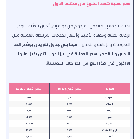
سعر عملية شفط اللغلوغ في مختلف الدول
تختلف تكلفة إزالة الذقن المزدوج من دولة إلى أخرى تبعاً لمستوى
الرعاية الطبّية وكفاءة الأطباء وأسعار الخدمات المرتبطة بالعملية مثل
الفحوصات والإقامة والتخدير ..
فيما يلي جدول تقريبي يوضّح الحد
الأدنى والأقصى لسعر العملية في أبرز الدول التي يُقبل عليها
الراغبون في هذا النوع من الجراحات التجميلية:
الدولة
السعر الأدنى بالدولار
السعر الأعلى بالدولار
السعودية
2,050
5,000
الإمارات
2,200
7,600
تركيا
1,000
3,500
مصر
1.500
4,600
المغرب
1.900
4,800
الولايات المتحدة
3,000
10,000
ألمانيا
3,200
7,800