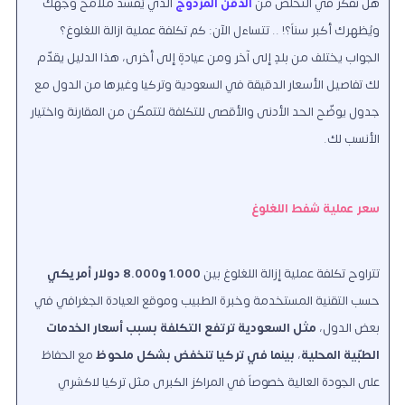
هل تفكّر في التخلّص من
الذقن المزدوج
الذي يُفسد ملامح وجهك
ويُظهرك أكبر سناً؟! .. تتساءل الآن: كم تكلفة عملية ازالة اللغلوغ؟
الجواب يختلف من بلدٍ إلى آخر ومن عيادةٍ إلى أخرى، هذا الدليل يقدّم
لك تفاصيل الأسعار الدقيقة في السعودية وتركيا وغيرها من الدول مع
جدول يوضّح الحد الأدنى والأقصى للتكلفة لتتمكّن من المقارنة واختيار
الأنسب لك.
سعر عملية شفط اللغلوغ
تتراوح تكلفة عملية إزالة اللغلوغ بين
1.000 و8.000 دولار أمريكي
حسب التقنية المستخدمة وخبرة الطبيب وموقع العيادة الجغرافي في
بعض الدول،
مثل السعودية ترتفع التكلفة بسبب أسعار الخدمات
الطبّية المحلية
،
بينما في تركيا تنخفض بشكل ملحوظ
مع الحفاظ
على الجودة العالية خصوصاً في المراكز الكبرى مثل تركيا لاكشري