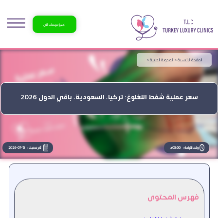
احجز موعدك الآن
الصفحة الرئيسية >
المدونة الطبية >
سعر عملية شفط اللغلوغ: تركيا، السعودية، باقي الدول 2026
وقت القراءة :
03:00 د
آخر تحديث :
2026-07-15
فهرس المحتوى