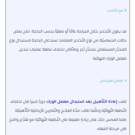
8. نوع التّخدير
قد يكون التّخدير خلال الجراحة عامّاً أو نصفيّاً بحسب الحاجة، لكن بعض
حالات الحساسيّة من نوع التّخدير المعتمد تستدعي الحاجة لاستبدال نوع
المخدّر المستعمل بمخدّرٍ آخر وبالتّالي اختلاف تكلفة عمليات تبديل
مفصل الورك النهائية.
9. العلاج الفيزيائي
تلعب
إعادة التّأهيل بعد استبدال مفصل الورك
دوراً كبيراً في اختلاف
التّكلفة النّهائيّة وكلّما طالت مدّة العلاج والتّمارين الرّياضيّة التّأهيليّة
كلما انعكس ذلك على زيادةٍ طفيفة في التّكلفة النّهائيّة مع تقدّمٍ واضح
في مرحلة الشفاء.