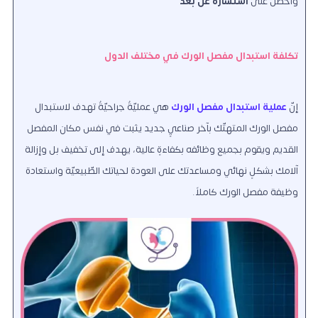
واحصل على
استشارة عن بعد
تكلفة استبدال مفصل الورك في مختلف الدول
إنّ
عملية استبدال مفصل الورك
هي عمليّةٌ جراحيّةٌ تهدف لاستبدال
مفصل الورك المتهتّك بآخر صناعيٍ جديد يثبت في نفس مكان المفصل
القديم ويقوم بجميع وظائفه بكفاءةٍ عالية، يهدف إلى تخفيف بل وإزالة
آلامك بشكلٍ نهائي ومساعدتك على العودة لحياتك الطّبيعيّة واستعادة
وظيفة مفصل الورك كاملاً.