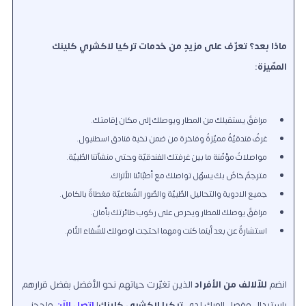
ماذا بعد؟ تعرّف على مزيدٍ من خدمات تركيا لاكشري كلينك
الممّيزة:
مرافقٌ يستقبلك من المطار ويوصلك إلى مكان إقامتك.
غرفٌ فندقيّةٌ مميّزةٌ وفاخرة من ضمن نخبة فنادق اسطنبول.
مواصلاتٌ مؤمّنة ما بين غرفتك الفندقيّة وحتى منشآتنا الطّبيّة.
مترجمٌ خاصٌ بك يسهّل تواصلك مع أطبّائنا الأتراك.
جميع الادوية والتحاليل الطّبيّة والصّور الشّعاعيّة مغطاةٌ بالكامل.
مرافقٌ يوصلك للمطار ويحرص على ركوب طائرتك بأمان.
استشارةٌ عن بعد أينما كنت ومهما احتجت لوصولك للشّفاء التّام.
انضم
للآلالف من الأفراد
الذين تغيّرت حياتهم نحو الأفضل بفضل قرارهم
باستبدال مفصل الورك لدى
تركيا لاكشري كلينك
!
اتصل الآن
واحجز