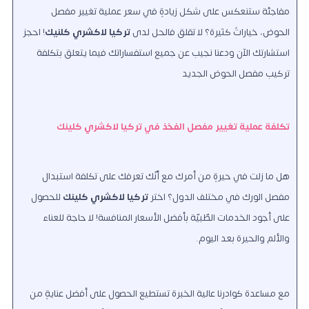
مفاجئة ستنعكس على شكل زيادةٍ في سعر عملية تغيير مفصل
الحوض، خياراتٌ كثيرة؟ لا تقلق فالحلُّ لدى
تركيا لاكشري كلنيك
! احجز
استشارتك الآن ودعنا نجيب عن جميع استفساراتك فيما يتعلق بتكلفة
تركيب مفصل الحوض الجديد
تكلفة عملية تغيير مفصل الفخذ في تركيا لاكشري كلينك
هل ما زلت في حيرةٍ من أمرك مع أنّك تعرفك على تكلفة استبدال
مفصل الورك في مختلف الدول؟ اختر
تركيا لاكشري كلينك
للحصول
على أجود الخدمات الطّبيّة بأفضل الأسعار المنافسة! لا حاجة للعناء
والألم والحيرة بعد اليوم.
مع مساعدة كوادرنا عالية الخبرة تستطيع الحصول على أفضل عنايةٍ من