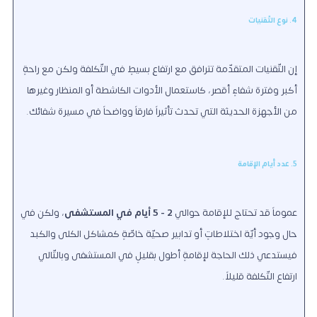
4. نوع التّقنيات
إن التّقنيات المتقدّمة تترافق مع ارتفاعٍ بسيطٍ في التّكلفة ولكن مع راحةٍ
أكبر وفترة شفاءٍ أقصر، كاستعمال الأدوات الكاشطة أو المنظار وغيرها
من الأجهزة الحديثة التي تحدث تأثيراً فارقاً وواضحاً في مسيرة شفائك.
5. عدد أيام الإقامة
عموماً قد تحتاج للإقامة حوالي
2 - 5 أيام في المستشفى
، ولكن في
حال وجود أيّة اختلاطاتٍ أو تدابير صحيّة خاصّةٍ كمشاكل الكلى والكبد
فيستدعي ذلك الحاجة لإقامةٍ أطول بقليلٍ في المستشفى وبالتّالي
ارتفاع التّكلفة قليلاً.