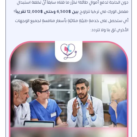
دون الحاجة لدفع أموالٍ طائلة! نكرّر ما قلناه سابقاً أنّ تكلفة استبدال
مفصل الورك في تركيا تتراوح
بين $6,500 وحتى $12,000 تقريباً
!!
أي ستحصل على خدمةٍ طبيّةٍ مثاليّةٍ بأسعار منافسةٍ لجميع الوجهات
الأخرى ثق بنا ولا تتردد: