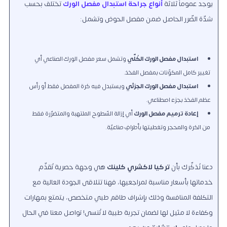
يوجد عموماً ثلاثة
أنواع جراحة استبدال مفصل الورك
تختلف بحسب
شدّة الضّرر الحاصل ضمن مفصل الحوض وتشمل:
استبدال مفصل الورك الكُلّي
وتشمل سعر مفصل الورك الصناعي أي
تغيير كامل المكوّنات بمفصل الفخذ.
استبدال مفصل الورك الجزئي
ويستبدل فيه كرة المفصل فقط أو رأس
عظم الفخذ بجزء اصطناعي.
إعادة ترميم مفصل الورك
أي إزالة السّطوح الملتهبة والمتضرّرة فقط
من الكرة والمحجر وتغطيتها بأطرافٍ صناعيّة.
دعنا نُذكِّرك بأن
تركيا لاكشري كلينك
هي وجهة حصرية تُقدِّم
خدماتها بأسعار مناسبة لمراجعيها، فهنا تتلاقى الجودة العالية مع
التكلفة المنافسة وذلك بإشراف طاقم طبي متخصص، يتمتع بمهارات
وكفاءة لا مثيل لها لضمان تجربة طبية لا تُنسى! تواصل معنا في الحال