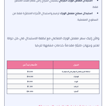
استبدال مفصل الورك الجزئي
يستبدل الجرّاح رأس عظم الفخذ المتضرّر
فقط.
استبدال سطح مفصل الورك
ترميم واستبدال الأجزاء المتضرّرة فقط من
السطوح المفصلية.
والآن إليك سعر مفصل الورك الصناعي مع تكلفة الاستبدال في كل دولة
تعتبر وجهاتٍ طبيّةٍ مقدمةً خدماتٍ مشابهة لتركيا
الدول
الأسعار تبدأ من
تكلفة تغيير مفصل الحوض في السعودية
$12,500
الإمارات
$14,000
الهند
$6,000
تايلاند
$7,200
ألمانيا
$19,850