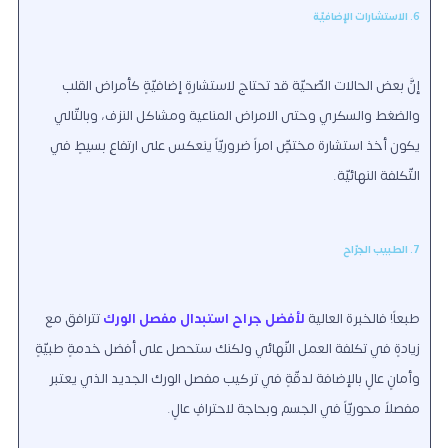
6. الاستشارات الإضافيّة
إنَّ بعض الحالات الصّحيّة قد تحتاج لاستشارةٍ إضافيّةٍ كأمراض القلب
والضغط والسكري وحتى الامراض المناعية ومشاكل النزف، وبالتّالي
يكون أخذ استشارة مختصٍّ امراً ضروريّاً ينعكس على ارتفاعٍ بسيطٍ في
التّكلفة النهائيّة.
7. الطبيب الجرّاح
طبعاً! فالخبرة العالية
لأفضل جراح استبدال مفصل الورك
تترافق مع
زيادةٍ في تكلفة العمل النّهائي ولكنك ستحصل على أفضل خدمةٍ طبيّةٍ
وأمانٍ عالٍ بالإضافة لدقّةٍ في تركيب مفصل الورك الجديد الذي يعتبر
مفصلاً محوريّاً في الجسم وبحاجة لاحترافٍ عالٍ.