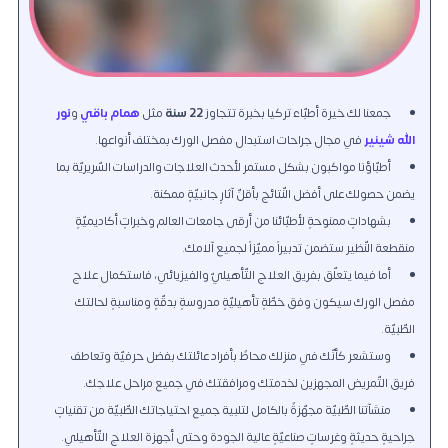
جمعنا لك خيرة أطبّاء تركيا بخبرة تتجاوز
22 سنة
مثل
همام باقي
و
نور
الله شينير
في مجال جراحات استبدال مفصل الورك بمختلف أنواعها.
أطبّاؤنا مواكبون بشكل مستمر لأحدث العلاجات والدراسات السّريريّة بما
يضمن حصولك على أفضل النّتائج بأقلِّ آثارٍ جانبيّةٍ ممكنة.
بشهاداتٍ ممنوحةٍ لأطبّائنا من أرقى جامعات العالم وخبراتٍ أكاديميّةٍ
منقطعة النّظير ستضمن تدبيراً مميّزاً لجميع آلامك.
أما فيما يتعلّق بفريق العلاج التّأهيليّ والفيزيائي، فاستكمال علاج
مفصل الورك سيكون وفق خطّةٍ تأهيليّةٍ مدروسةٍ بدقّةٍ ومناسبةٍ لحالتك
الطّبيّة.
وستشعر كأنّك في منزلك محاطٌ بأفراد عائلتك بفضل حرفيّة وتعاطف
فريق التّمريض المجهزين لخدمتك ومرافقتك في جميع مراحل علاجك.
منشآتنا الطّبيّة مجهّزةٌ بالكامل لتلبية جميع احتياجاتك الطّبيّة من تقنياتٍ
جراحيةٍ حديثةٍ وغرساتٍ صناعيّةٍ عالية الجودة وحتى أجهزة العلاج التّأهيلي.