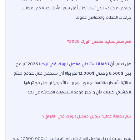
جراحي محترف، لكن تركيا تظلّ أقلّ سعراً وأكثر خبرة في مجالات
جراحات العظام والمفاصل عموماً.
كم سعر عملية مفصل الورك 2026؟
هل تعلم بأنّ
تكلفة استبدال مفصل الورك في تركيا
2026
تتراوح
بين $6,500 وحتى $12,000 تقريباً
!! أي ستحصل على خدمةٍ طبيّةٍ
مثاليّةٍ بأسعار منافسةٍ لجميع الوجهات الأخرى! تواصل مع
تركيا
لاكشري كلينك
الآن واحجز موعد استشارتك المجانيّة عن بعد!
كم تكلفة عملية تبديل مفصل الورك في العراق؟
سعر عملية تبديل مفصل الورك في العراق ما بين ( بـ7,500,000 )سبع