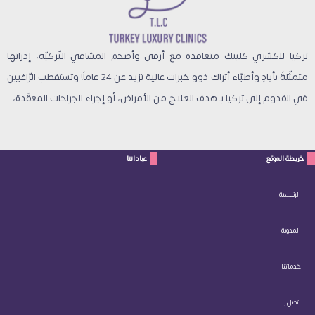
تركيا لاكشري كلينك متعاقدة مع أرقى وأضخم المشافي التّركيّة، إدراتها
متمثّلةً بأيادٍ وأطبّاء أتراك ذوو خبرات عالية تزيد عن 24 عاماً! وتستقطب الرّاغبين
في القدوم إلى تركيا بـ هدف العلاج من الأمراض، أو إجراء الجراحات المعقّدة،
خريطة الموقع
عياداتنا
الرئيسية
المدونة
خدماتنا
اتصل بنا