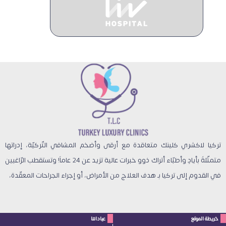
تركيا لاكشري كلينك متعاقدة مع أرقى وأضخم المشافي التّركيّة، إدراتها
متمثّلةً بأيادٍ وأطبّاء أتراك ذوو خبرات عالية تزيد عن 24 عاماً! وتستقطب الرّاغبين
في القدوم إلى تركيا بـ هدف العلاج من الأمراض، أو إجراء الجراحات المعقّدة،
خريطة الموقع
عياداتنا