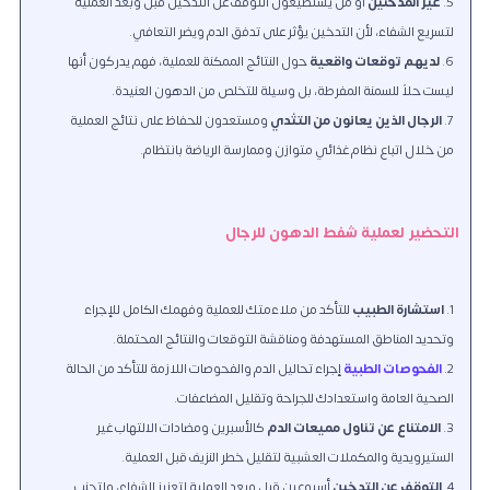
غير المدخنين
أو من يستطيعون التوقف عن التدخين قبل وبعد العملية
لتسريع الشفاء، لأن التدخين يؤثر على تدفق الدم ويضر التعافي.
لديهم توقعات واقعية
حول النتائج الممكنة للعملية، فهم يدركون أنها
ليست حلاً للسمنة المفرطة، بل وسيلة للتخلص من الدهون العنيدة.
الرجال الذين يعانون من التثدي
ومستعدون للحفاظ على نتائج العملية
من خلال اتباع نظام غذائي متوازن وممارسة الرياضة بانتظام.
التحضير لعملية شفط الدهون للرجال
استشارة الطبيب
للتأكد من ملاءمتك للعملية وفهمك الكامل للإجراء
وتحديد المناطق المستهدفة ومناقشة التوقعات والنتائج المحتملة.
الفحوصات الطبية
إجراء تحاليل الدم والفحوصات اللازمة للتأكد من الحالة
الصحية العامة واستعدادك للجراحة وتقليل المضاعفات.
الامتناع عن تناول مميعات الدم
كالأسبرين ومضادات الالتهاب غير
الستيرويدية والمكملات العشبية لتقليل خطر النزيف قبل العملية.
التوقف عن التدخين
أسبوعين قبل وبعد العملية لتعزيز الشفاء، ولتجنب