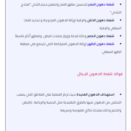
شفط دهون الصدر
لتحسين مظهر الصدر وتصغير حجم الثدي "
لعلاج
التثدي"
شفط دهون الذقن
والرقبة لإزالة الدهون المزدوجة و تحديد الفك
السفلي والرقبة.
شفط دهون الخصر
وذلك لنحتة وإبراز عضلات البطن، ولمظهر أكثر تناسقاً.
شفط دهون الظهر
لإزالة الدهون
المتراكمة
التي تتجمع في منطقة
الظهر السفلي.
فوائد شفط الدهون للرجال
استهداف الدهون العنيدة
حيث تركز العملية على المناطق التي يصعب
التخلص من الدهون فيها بالطرق التقليدية مثل الحمية والرياضة، كالبطن
والخصر وذلك يمنحك نتائج ملموسة وسريعة.