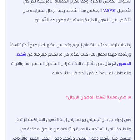
السّنوات الخمس الأخيرة! وفقاً لتقرير الجمعيّة الأمريكيّة لجرّاحي
التّجميل "
ASPS
"؟ يعكس هذا التّصاعد رغبة الرّجال المتزايدة في
التّخلص من الدّهون العنيدة واستعادة مظهرهم الشّبابيّ.
إذا كنت ترغب جديّاً بالانضمام إليهم وتحسين مظهرك ليصبح أكثر تناسقاً
ورشاقة فهذا المقال لك! حيث نقدّم كل ما تحتاج معرفته عن
شفط
الدهون
للرجال
، من التّقنيّات المتاحة إلى المناطق المستهدفة والفوائد
والمخاطر، لمساعدتك في اتخاذ قرار يغيّر حياتك.
ما هي عملية شفط الدهون للرجال؟
هي إجراء جراحيّ تجميليّ يهدف إلى إزالة الدّهون المتراكمة الزائدة،
والعنيدة التي لا تستجيب للحمية والرّياضة من مناطق محدّدة في
الجسم، مثل شفط دهون البطن، وشفط دهون الخصر، الصدر، والأرداف.