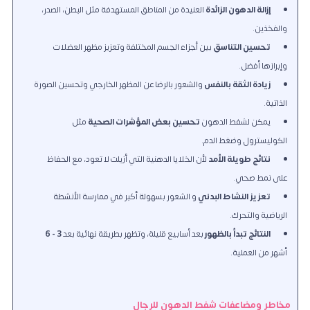
إزالة الدهون الزائدة
العنيدة من المناطق المستهدفة مثل البطن، الصدر،
والفخذين.
تحسين التناسق
بين أجزاء الجسم المختلفة وتعزيز مظهر العضلات
وإبرازها أفضل.
زيادة الثقة بالنفس
والشعور بالرضا عن المظهر الخارجي وتحسين الصورة
الذاتية.
يمكن لشفط الدهون
تحسين بعض المؤشرات الصحية
مثل
الكوليسترول وضغط الدم.
نتائج طويلة الأمد
لأن الخلايا الدهنية التي أزيلت لا تعود، مع الحفاظ
على نمط صحي.
تعزيز النشاط البدني
و الشعور بسهولة أكبر في ممارسة الأنشطة
الرياضية والتحرك.
النتائج تبدأ بالظهور
بعد أسابيع قليلة، وتظهر بطريقة نهائية بعد
3 - 6
أشهر من العملية.
مخاطر ومضاعفات شفط الدهون للرجال