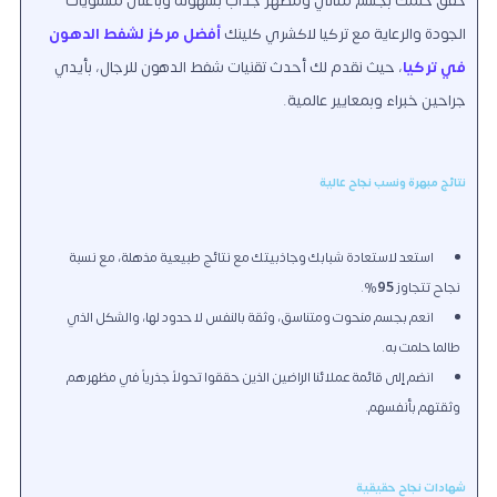
حقق حلمك بجسم مثالي ومظهر جذاب بسهولة وبأعلى مستويات
الجودة والرعاية مع
تركيا لاكشري كلينك
أفضل مركز لشفط الدهون
في تركيا
، حيث نقدم لك أحدث تقنيات شفط الدهون للرجال، بأيدي
جراحين خبراء وبمعايير عالمية.
نتائج مبهرة ونسب نجاح عالية
استعد لاستعادة شبابك وجاذبيتك مع نتائج طبيعية مذهلة، مع نسبة
نجاح تتجاوز
95
%.
انعم بجسم منحوت ومتناسق، وثقة بالنفس لا حدود لها، والشكل الذي
طالما حلمت به.
انضم إلى قائمة عملائنا الراضين الذين حققوا تحولاً جذرياً في مظهرهم
وثقتهم بأنفسهم.
شهادات نجاح حقيقية