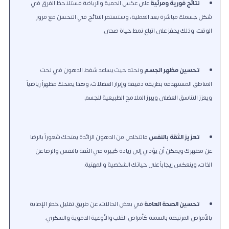
نتائج فورية ومرئية
على عكس الحمية والرياضة فستلاحظ الفرق في
شكل جسمك مباشرة بعد العملية، وستستمر النتائج في التحسن مع مرور
الوقت، وذلك يحفز على اتباع نمط حياة صحي.
تحسين مظهر الجسم
ونحته حيث يساعد شفط الدهون في نحت
المناطق المستهدفة بطريقة دقيقة وإبراز العضلات، وهذا يمنحك مظهراً رياضياً
ويعزز التناسق العضلي ويبرز الملامح الطبيعية للجسم.
تعزيز الثقة بالنفس
فالتخلص من الدهون الزائدة يمنحك شعوراً بالرضا
عن مظهرك ويمكن أن يؤدي إلى زيادة كبيرة في الثقة بالنفس والرضا عن
الذات، وينعكس إيجاباً على حياتك الشخصية والمهنية.
تحسين الصحة العامة
في بعض الحالات، عن طريق تقليل خطر الإصابة
بالأمراض المرتبطة بالسمنة كأمراض القلب والأوعية الدموية والسكري.