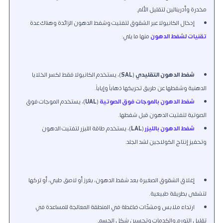
مخدرة وأدرينالين لتقليل الألم.
إدخال الكانيولا عبر الشقوق
لتفتيت و
شفط الدهون الزائدة وهناك عدة
تقنيات لشفط الدهون
منها ما يلي:
شفط الدهون التقليدي
(
SAL
)، يستخدم الكانيولا فقط لكسر الخلايا
الدهنية وشفطها عن طريق تحريكها ذهاباً وإياباً.
شفط الدهون بالموجات فوق الصوتية
(
UAL
)، يستخدم الموجات فوق
الصوتية
لتفتيت
الدهون قبل شفطها.
شفط الدهون بالليزر
(
LAL
)، يستخدم طاقة الليزر لتفتيت الدهون
وتحفيز إنتاج الكولاجين لشد الجلد.
إغلاق الشقوق الصغيرة بعد شفط الدهون، بغرز أو لاصق طبي، أو تركها
لتشفى بطريقة طبيعية.
ارتداء ملابس ومشدّات ضاغطة في المنطقة المعالجة للمساعدة في
تقليل التورم والكدمات وتحسين شكل الجسم.