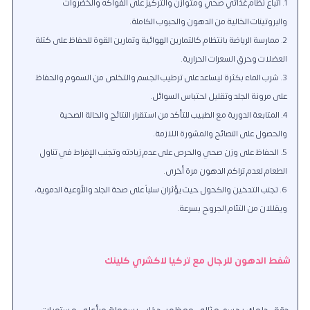
اتباع نظام غذائي صحي ومتوازن والتركيز على الفواكه والخضروات
والبروتينات الخالية من الدهون والحبوب الكاملة.
ممارسة الرياضة بانتظام كالتمارين الهوائية وتمارين القوة للحفاظ على كتلة
العضلات وحرق السعرات الحرارية.
شرب الماء بكثرة ليساعد على ترطيب الجسم والتخلص من السموم والحفاظ
على مرونة الجلد وتقليل احتباس السوائل.
المتابعة الدورية مع الطبيب للتأكد من استقرار النتائج والحالة الصحية
والحصول على النصائح والمشورة اللازمة.
الحفاظ على وزن صحي والحرص على عدم زيادته وتجنب الإفراط في تناول
الطعام لعدم تراكم الدهون مرة أخرى.
تجنب التدخين والكحول حيث يؤثران سلباً على صحة الجلد والأوعية الدموية،
ويقللان من التئام الجروح بسرعة.
شفط الدهون للرجال مع تركيا لاكشري كلينك