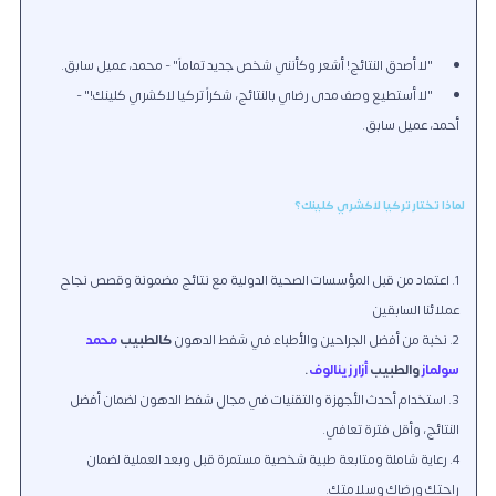
"لا أصدق النتائج! أشعر وكأنني شخص جديد تماماً" - محمد، عميل سابق.
"لا أستطيع وصف مدى رضاي بالنتائج، شكراً تركيا لاكشري كلينك!" -
أحمد، عميل سابق.
لماذا تختار تركيا لاكشري كلينك؟
اعتماد من قبل المؤسسات الصحية الدولية مع نتائج مضمونة وقصص نجاح
عملائنا السابقين
نخبة من أفضل الجراحين والأطباء في شفط الدهون
كالطبيب
محمد
سولماز
والطبيب
أزار زينالوف
.
استخدام أحدث الأجهزة والتقنيات في مجال شفط الدهون لضمان أفضل
النتائج، وأقل فترة تعافي.
رعاية شاملة ومتابعة طبية شخصية مستمرة قبل وبعد العملية لضمان
راحتك ورضاك وسلامتك.