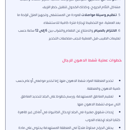
مشاكل التئام الجروح، وكذلك الكحول لتقليل خطر النزيف.
تنظيم وسيلة مواصلات
للعودة من المستشفى وتجهيز المنزل للراحة ما
بعد العملية، مع التخطيط لإجازة فترة كافية للاستشفاء.
الالتزام بالصيام
والامتناع عن الطعام والشراب بين
6 إلى 12
ساعة حسب
تعليمات الطبيب قبل العملية لتجنب مضاعفات التخدير.
خطوات عملية شفط الدهون للرجال
تخدير المنطقة المراد شفط الدهون منها، إما تخدير موضعي أو عام حسب
كمية الدهون والمنطقة.
تعقيم المناطق المستهدفة، ورسم خطوط على الجلد لتحديد المناطق
التي سوف تشفط الدهون منها.
إحداث شقوق صغيرة في الجلد لإدخال الكانيولا في أماكن غير ظاهرة
كثنايا الجلد لإخفاء الندوب.
يحقن الجراح محلولاً ملحيّاً في المنطقة المستهدفة يحتوي على مادة