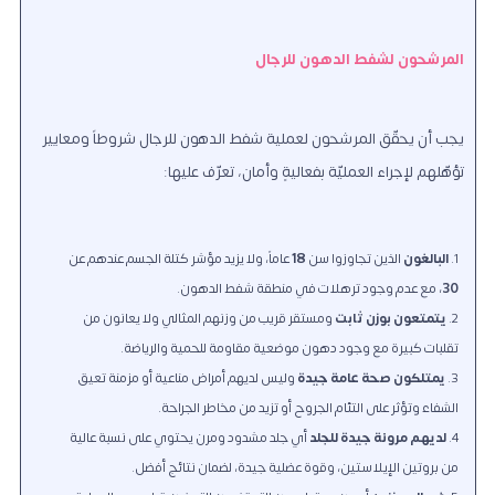
المرشحون لشفط الدهون للرجال
يجب أن يحقّق المرشحون لعملية شفط الدهون للرجال شروطاً ومعايير
تؤهّلهم لإجراء العمليّة بفعاليةٍ وأمان
، تعرّف عليها:
البالغون
الذين تجاوزوا سن
18
عاماً، ولا يزيد مؤشر كتلة الجسم عندهم عن
30
، مع عدم وجود ترهلات في منطقة شفط الدهون.
يتمتعون بوزن ثابت
ومستقر قريب من وزنهم المثالي ولا يعانون من
تقلبات كبيرة مع وجود دهون موضعية مقاومة للحمية والرياضة.
يمتلكون صحة عامة جيدة
وليس لديهم أمراض مناعية أو مزمنة تعيق
الشفاء وتؤثر على التئام الجروح أو تزيد من مخاطر الجراحة.
لديهم مرونة جيدة للجلد
أي جلد مشدود ومرن يحتوي على نسبة عالية
من بروتين الإيلاستين، وقوة عضلية جيدة، لضمان نتائج أفضل.