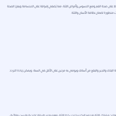
اظ على صحة الفم ومنع التسوس وأمراض اللثة، مما يُضفي إشراقة على الابتسامة ويعزز الصحة
ت متطورة لضمان نظافة الأسنان واللثة.
ة البلاك والجير والبقع من أسنانك ويوصى به مرتين على الأقل في السنة، ويمكن زيادة التردد
لاج مشاكل اللثة وتجمع البكتيريا تحت خط اللثة، وهو يعتبر طريقة علاجية وليست وقائية ،