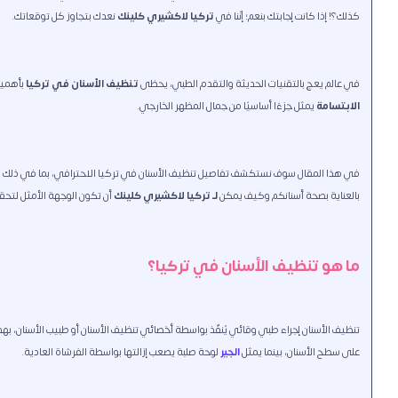
كذلك؟! إذا كانت إجابتك بنعم؛ إنّنا في
تركيا لاكشيري كلينك
نعدك بتجاوز كل توقعاتك.
في عالم يعج بالتقنيات الحديثة والتقدم الطبي، يحظى
تنظيف الأسنان في تركيا
بأهمية
الابتسامة
يمثل جزءًا أساسيًا من جمال المظهر الخارجي.
في هذا المقال سوف نستكشف تفاصيل تنظيف الأسنان في تركيا الاحترافي، بما في ذلك ال
بالعناية بصحة أسنانكم وكيف يمكن
لـ تركيا لاكشيري كلينك
أن تكون الوجهة الأمثل لتح
ما هو تنظيف الأسنان في تركيا؟
تنظيف الأسنان إجراء طبي وقائي يُنفّذ بواسطة أخصائي تنظيف الأسنان أو طبيب الأسنان، بهد
على سطح الأسنان، بينما يمثل
الجير
لوحة صلبة يصعب إزالتها بواسطة الفرشاة العادية.