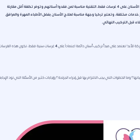
زراعة الأسنان بتقنية All-on-4 في تركيا فعّالة جداً تعتمد على تثبيت صف كامل من الأسنان على 4 غرسات فقط، التقنية مناسبة لمن فقدوا أسنانهم وتوفر تكلفة أقل مقارنة
إلى 6,000 دولار أمريكي للفك الكامل مع خدمات مختلفة، وتعتبر تركيا وجهة مناسبة لعلاج الأسنان بفضل الأطباء المهرة والمرافق
اء قبل التركيب النهائي.
ة للأبد! تعتمد على مبدأ تركيب أسنان دائمة اعتماداً على
4
غرسات سنية فقط، تكون هذه الغرسات
ية زراعة الأسنان All-on-4، ماهي؟ ما مزاياها وسلبياتها؟ وما الخطوات التي يجب الالتزام بها قبل إجراء الجراحة؟ وإجابات كثير من الأسئلة التي تود الإجاب