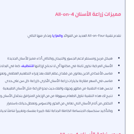
مميزات زراعة الأسنان All-on-4
تقدم تقنية All-on-Four العديد من الفوائد
والمزايا
ونذكر منها التالي:
هيكل مريح ومستقر لدعم الجسور والتيجان وبالتالي أداء مميز للأسنان الجديدة
الأسنان المركبة تكون ثابتة في مكانها أي لا تحتاج لإزالتها
للتنظيف
كما في البدلات
مناسب للأشخاص الذين يعانون من فقدان عظم الفك بعد إجراء التطعيم العظمي وتع
مناسب في السعر مقارنة بخيارات زراعة الأسنان الأخرى كزراعة كل سن على حدى
تحسن هذه التقنية من مظهر وجهك والفك حيث تبدو الزراعة مثل الأسنان الطبيعية
تتيح لك هذه التقنية تناول الطعام بسهولة من من الإزعاج المترافق بتخلخل الأسنان و
التخلص من آلام الأسنان التي تعاني من النخور والتسوس وتعطل حياتك باستمرار
وبالتأكيد ستكسبك الابتسامة الكاملة الجذابة ثقة كبيرة بنفسك وتغييراً شاملاً لحيات