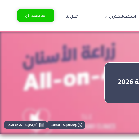
اكتشف لاكشري
اتصل بنا
احجز موعدك الآن
وقت القراءة :
03:00 د
آخر تحديث :
2026-02-25