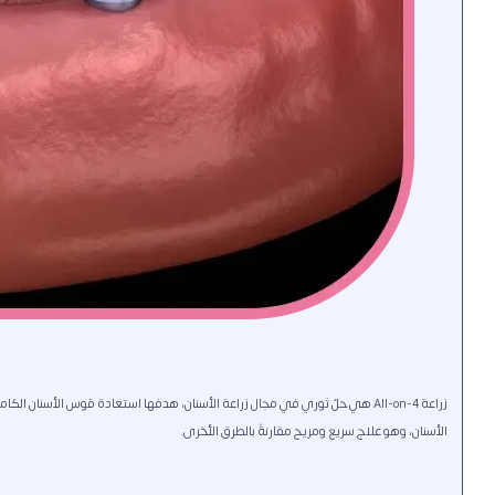
زراعة All-on-4 هي حلٌ ثوري في مجال زراعة الأسنان، هدفها استعادة قوس الأسنان
الأسنان، وهو علاج سريع ومريح مقارنةً بالطرق الأخرى.