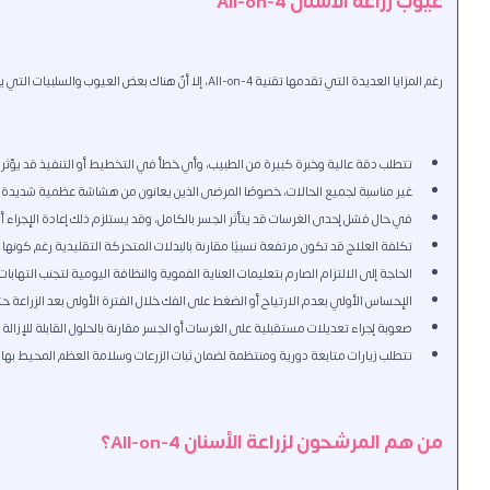
عيوب زراعة الأسنان All-on-4
رغم المزايا العديدة التي تقدمها تقنية All-on-4، إلا أنّ هناك بعض العيوب والسلبيات التي يجب أخذها بعين الاعتبار ونذكر منها التالي:
تتطلب دقة عالية وخبرة كبيرة من الطبيب، وأي خطأ في التخطيط أو التنفيذ قد يؤثر 
غير مناسبة لجميع الحالات، خصوصًا المرضى الذين يعانون من هشاشة عظمية شديدة 
في حال فشل إحدى الغرسات قد يتأثر الجسر بالكامل، وقد يستلزم ذلك إعادة الإجراء أ
تكلفة العلاج قد تكون مرتفعة نسبيًا مقارنة بالبدلات المتحركة التقليدية رغم كونه
الحاجة إلى الالتزام الصارم بتعليمات العناية الفموية والنظافة اليومية لتجنب التهابات
الإحساس الأولي بعدم الارتياح أو الضغط على الفك خلال الفترة الأولى بعد الزراعة 
صعوبة إجراء تعديلات مستقبلية على الغرسات أو الجسر مقارنة بالحلول القابلة للإزالة
تتطلب زيارات متابعة دورية ومنتظمة لضمان ثبات الزرعات وسلامة العظم المحيط بها
من هم المرشحون لزراعة الأسنان All-on-4؟