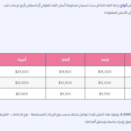
من
أنواع
زراعة الفك الكامل حيث تُستبدل مجموعة أسنان الفك العلوي أو السفلي بأربع غرسات تثبت
كل الأسنان المفقودة.
فرنسا 
ألمانيا 
أمريكا
$29,600
$14,400
$18,000
$23,800
$10,800
$12,000
$21,400
$9,100
$9,700
، ويعود هذا التباين لعدة عوامل تختلف بحسب نوع الزرعات المستعملة - نوع الدعامات - الطريق
وصول لإجراء يناسبك ويحقق أهدافك.