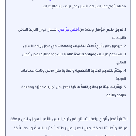
مختلف أنواع عمليات زراعة الأسنان في تركيا، إليك الإجابات:
فريق طبي مُؤهل
ونخبة من
أفضل جرّاحي
الأسنان ذوي التاريخ الحافل
بالنجاحات.
حريصون على اتّباع
أحدث التقنيات والمعدات
في مجال زراعة الأسنان.
نستخدم
غرسات ومواد معتمدة عالمياً
ذات جودة عالية تضمن أفضل
النتائج.
نهتمّ بتقديم الرعاية الشخصية والعناية
بكل مريض وتلبية احتياجاته
الفردية.
نوفّر لك
بيئة مريحة وإقامةً فاخرة
تجعل من تجربتك مميّزة ومفعمة
بالراحة والثقة.
اختيار أفضل أنواع زراعة الأسنان في تركيا ليس بالأمر السهل
، لكن برفقة
فريقنا وأطبائنا المخضرمين نجعل من رحلتك أكثر سلاسةً وراحة لتأخذ