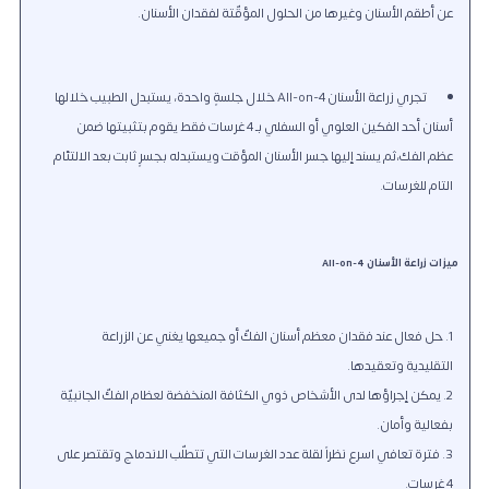
عن أطقم الأسنان وغيرها من الحلول المؤقّتة لفقدان الأسنان.
تجري زراعة الأسنان All-on-4 خلال جلسةٍ واحدة
، يستبدل الطبيب خلالها
أسنان أحد الفكين العلوي أو السفلي بـ 4 غرسات فقط يقوم بتثبيتها ضمن
عظم الفك،ثم يسند إليها جسر الأسنان المؤقت ويستبدله بجسرٍ ثابت بعد الالتئام
التام للغرسات.
ميزات زراعة الأسنان All-on-4
حل فعال عند فقدان معظم أسنان الفكّ أو جميعها يغني عن الزراعة
التقليدية وتعقيدها.
يمكن إجراؤها لدى الأشخاص ذوي الكثافة المنخفضة لعظام الفكّ الجانبيّة
بفعالية وأمان.
فترة تعافي اسرع نظراً لقلة عدد الغرسات التي تتطلّب الاندماج وتقتصر على
4 غرسات.