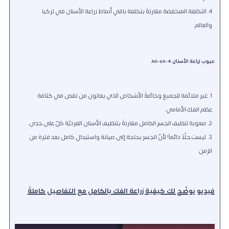
التكلفة المنخفضة مقارنةً بتكلفة باقي أنماط زراعة الأسنان في تركيا
والعالم.
عيوب زراعة الأسنان All-on-4
غير ملائمة للجميع وخاصّةً الأشخاص الذي يعانون من نقص في كثافة
عظم الفك الأمامي.
صعوبة تنظيف الجسر الكامل مقارنةً بتنظيف الأسنان الفرديّة كلّ على حدى.
ليست حلّاً دائماً! لأنّ الجسر بحاجة إلى صيانة واستبدال كامل بعد فترة من
الزمن.
فيديو يوضّح لك كيفية زراعة الفك بالكامل مع التفاصيل كاملةً