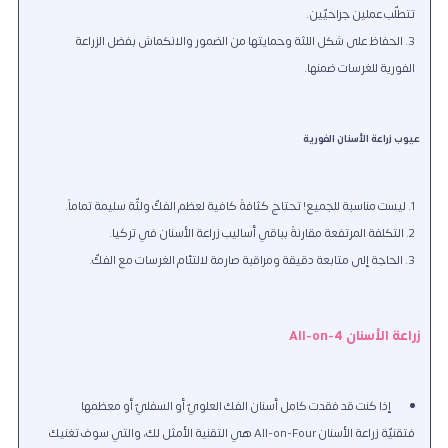
تتطلّب عملين جراحيّين.
الحفاظ على شكل اللثة وحمايتها من الضمور والانكماش بفضل الزراعة
الفورية للغرسات ضمنها.
عيوب زراعة الأسنان الفورية
ليست مناسبة للجميع! تحتاج كثافةً كافية لعظم الفكّ ولثّة سليمة تماماً.
التكلفة المرتفعة مقارنةً بباقي أساليب زراعة الأسنان في تركيا.
الحاجة إلى متابعة دقيقة ومراقبة صارمة لالتئام الغرسات مع الفكّ.
زراعة الأسنان All-on-4
إذا كنت قد فقدت كامل أسنان الفك العلويّ أو السفليّ أو معظمها
فتقنيّة زراعة الأسنان All-on-Four هي التقنية الأمثل لك
، والتي سوف تغنيك