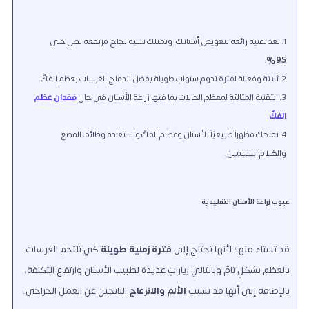
تعد تقنية رائعة لتعويض أسنانك، وتمتلك نسبة نجاح مرتفعة تصل حلى
.
95%
ثابتة وفعالة لفترة تدوم سنواتٍ طويلة بفضل اندماج الغرسات بعظم الفكّ.
التقنية المثاليّة لمعظم الحالات بما فيها زراعة الأسنان في حال
فقدان عظم
الفكّ
.
تمنحك مظهراً طبيعيّاً للأسنان وعظام الفكّ واستعادة وظائف المضغ
والكلام السليمين.
عيوب زراعة الأسنان التقليدية
قد تستاء منها؛ لأنها تحتاج إلى
فترة زمنية طويلة
كي تلتحم الغرسات
بالعظم بشكلٍ تامّ وبالتالي زياراتٍ عديدة لطبيب الأسنان وارتفاع التكلفة،
بالإضافة إلى أنها قد تسبب
الألم والانزعاج
الناتجين عن العمل الجراحي.