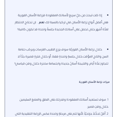
إذا كنت تبحث عن حلٍّ سريع لأسنانك المفقودة فزراعة الأسنان الفورية
هي أفضل أنواع زراعة الأسنان في تركيا بالنسبة لك
،
نعم
.. لن تحتاج الانتظار
لعدّة أشهر حتى تحصل على أسنانك الجديدة جلسةٌ واحدة قد تكون كافية!
خلال زراعة الأسنان الفوريّة سوف يزرع الطبيب الغرسات ويركب دعامة
السن والتاج المؤقت خلال جلسةٍ واحدةٍ فقط
، أو خلال فترةٍ قصيرة جدّاً لا
تتجاوز عدّة أيام، والنتيجة أسنانٌ جديدة وابتسامة ساحرة خلال وقتٍ قياسيّ!
ميزات زراعة الأسنان الفورية
سوف تستعيد أسنانك المفقودة وقدرتك على النطق والمضغ السليمين
خلال وقتٍ قصير.
أقلّ تدخّلاً جراحيّاً
، لأنها تتم على مرحلةٍ واحدة عكس الزراعة التقليدية التي