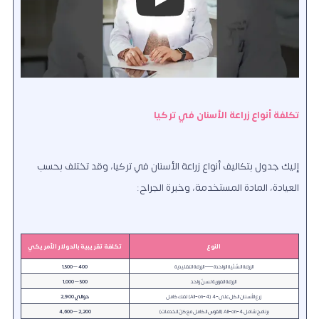
Play
تكلفة أنواع زراعة الأسنان في تركيا
إليك جدول بتكاليف أنواع زراعة الأسنان في تركيا، وقد تختلف بحسب
العيادة، المادة المستخدمة، وخبرة الجراح:
النوع
تكلفة تقريبية بالدولار الأمريكي
الزراعة السِّنّية الواحدة — الزراعة التقليدية
400 – 1,500
الزراعة الفورية لسنّ واحد
500 – 1,000
زرع الأسنان الكل على‑4 (All‑on‑4) لفك كامل
حوالي 2,900
برنامج شامل All‑on‑4 (القوس الكامل مع كلّ الخدمات)
2,200 – 4,600