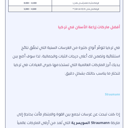
الزراعة الكلّية (طقم أسنان كامل)
4,000 – 6,000
الزراعة الكل على‑6 (All‑on‑6)**
4,500 – 5,000
أفضل ماركات زراعة الأسنان في تركيا
في تركيا تتوفّر أنواع كثيرة من الغرسات السنية التي تحقّق نتائج
استثنائية وتضمن لك أعلى درجات الثبات والجمالية، لذا سوف أضع بين
يديك أبرز الماركات العالمية التي تستخدمها كبرى العيادات في تركيا
لتختار ما يناسب حالتك بشكلٍ دقيق:
Straumann
إذا كنت تبحث عن غرسات تجمع بين القوة والابتكار فأنتَ بحاجةٍ إلى
ماركة
Straumann السويسرية
التي تُعد من أرقى الماركات عالمياً