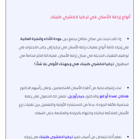
أنواع زراعة الأسنان في تركيا لاكشري كلينك
إذا كنت تبحث عن مكانٍ مثاليّ يجمع بين
جودة الأداء والخبرة العالية
في إجراء كافة أنواع عمليات زراعة الأسنان في تركيا إلى جانب الاحتراف في
توظيف التقنيات الحديثة في مجال زراعة الأسنان
، فعياداتنا الكثر فخامةً في
اسطنبول
تركيا لاكشري كلينك هي وجهتك الأولى بلا شكّ!.
تحت إشراف نخبة من أطباء الأسنان المُتخصصين، وعلى رأسهم الدكتور
هاكان عمدة أوغلو
والدكتور
حيدر أوزيل
، نضمن لك الحصول على رعاية
شخصية فائقة الجودة
، بدءاً من الاستشارة الأولية والتفضيل بين تقنيات زرع
الأسنان الملائمة لحالتك وانتهاءً بالجراحة والمتابعة حتى الشفاء.
نعلم أنك تتساءل عن أسباب تميز
تركيا لاكشري كلينك
في إجراء