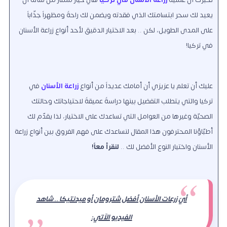
يعيد لك سحر ابتسامتك الذي فقدته ويضمن لك راحةً ومظهراً جذّاباً
على المدى الطويل
،
لكن .. بعد الاختيار الدقيق لأحد أنواع زراعة الأسنان
في تركيا!
عليك أن تعلم يا عزيزي أن أمامك عديداً من أنواع
زراعة الأسنان
في
تركيا والتي يتطلب التفضيل بينها دراسةً عميقةً لاحتياجاتك وحالتك
الصحيّة وغيرها من العوامل التي تساعدك على الاختيار، لذا يقدّم لك
أطبّاؤنا المحترفون هذا المقال لنساعدك على فهم الفروق بين أنواع زراعة
الأسنان واختيار النوع الأفضل لك ..
لنقرأ معاً!
أيّ زرعات الأسنان أفضل شترومان أو ميدنتيكا .. شاهد
الفيديو الآتي: