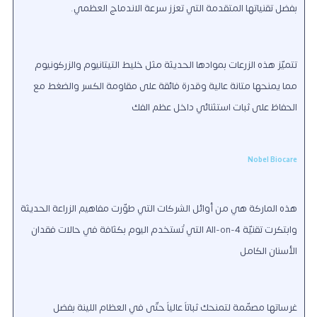
بفضل تقنياتها المتقدمة التي تعزز سرعة الاندماج العظمي.
تتميّز هذه الزرعات بموادها الحديثة مثل خليط التيتانيوم والزركونيوم
مما يمنحها متانة عالية وقدرة فائقة على مقاومة الكسر والضغط مع
الحفاظ على ثبات استثنائي داخل عظم الفك
Nobel Biocare
هذه الماركة هي من أوائل الشركات التي طوّرت مفاهيم الزراعة الحديثة
وابتكرت تقنيّة All-on-4 التي تُستخدم اليوم بكثافة في حالات فقدان
الأسنان الكامل
غرساتها مصمّمة لتمنحك ثباتاً عالياً حتّى في العظام اللينة بفضل