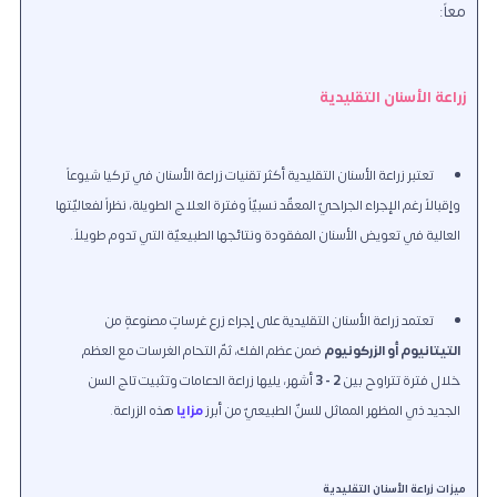
معاً:
زراعة الأسنان التقليدية
تعتبر زراعة الأسنان التقليدية أكثر تقنيات زراعة الأسنان في تركيا شيوعاً
وإقبالاً رغم الإجراء الجراحيّ المعقّد نسبيّاً وفترة العلاج الطويلة
، نظراً لفعاليّتها
العالية في تعويض الأسنان المفقودة ونتائجها الطبيعيّة التي تدوم طويلاً.
تعتمد زراعة الأسنان التقليدية على إجراء زرع غرساتٍ مصنوعةٍ من
التيتانيوم أو الزركونيوم
ضمن عظم الفك
، ثمّ التحام الغرسات مع العظم
خلال فترة تتراوح بين
2 - 3
أشهر، يليها زراعة الدعامات وتثبيت تاج السن
الجديد ذي المظهر المماثل للسنّ الطبيعيّ من أبرز
مزايا
هذه الزراعة.
ميزات زراعة الأسنان التقليدية