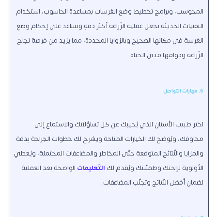
المحوسب، وبرامج تخطيط وضع الغرسات بمساعدة الحاسوب، استخدام
التقنيات الحديثة تجعل عملية الزّراعة أكثر دقةٍ وتساعد على إحكام وضع
الغرسة في مكانها الصحيح وبالزوايا المحددة، مما يزيد من فرصة نجاح
الزّراعة ودوامها مدى الحياة.
6. مهارات التواصل
اختر طبيب الأسنان الذي يُجيبك عن كل تساؤلاتك والاستماع إلى
مخاوفك، ويُوضح لك الخيارات المتاحة ويشرح لك خطوات الجراحة بدقة
والمزايا والنّتائج المتوقعة حتّى المخاطر والمضاعفات المحتملة، ويُعطي
الأولوية لراحتك وطمئنتك ويُقدم لك
التّعليمات
الواضحة بعد العملية
لضمان أفضل النّتائج وتجنّب المضاعفات.