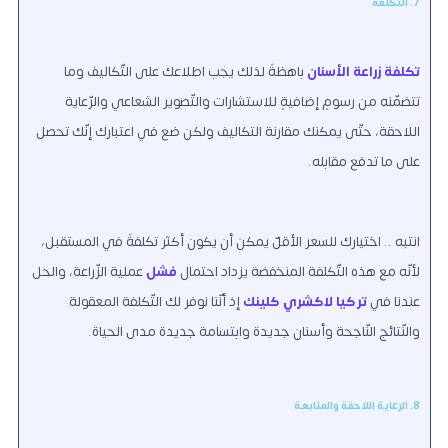
7. التكلفة
تكلفة زراعة الأسنان
باهظةً لذلك يجب اطلاعك على التّكاليف وما
تتضمّنه من رسومٍ إضافيةٍ للاستشارات والتّصوير الشعاعي والرّعاية
اللاحقة، حتّى يمكنك مقارنة التكاليف ولكن ضع في اعتبارك إنّك تحصل
على ما تدفع مقابله.
انتبه .. اختيارك للسعر الأقلّ يمكن أن يكون أكثر تكلفةً في المستقبل،
لأنّه مع هذه التّكلفة المنخفضة يزداد احتمال
فشل
عملية الزّراعة، والحل
عندنا في
تركيا لاكشري كلينك
إذ أنّنا نوفر لك التّكلفة المعقولة
والنّتائج النّاجحة وأسنان جديدة وابتسامة جديدة مدى الحياة.
8. الرعاية اللاحقة والمتابعة