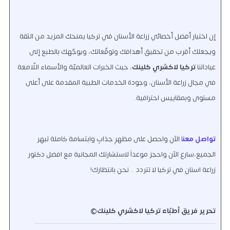
إن اختيار أفضل أخصائي زراعة الأسنان في تركيا يمنحك المزيد من الثقة
ويجعلك أقرب من تحقيق أهدافك وتوقّعاتك، ويوجّهك بالطبع إلى
عياداتنا
تركيا لاكشري كلينك
، حيث الخبرات العالميّة والأسماء اللّامعة
في مجال زراعة الأسنان، وجودة الخدمات الطبية المقدمة على أعلى
مستوى وبمقاييس احترافية.
تواصل معن
ا الآن واحصل على مظهرٍ جذابٍ وابتسامة كاملة تبهر
الجميع،سارع الآن واحجز موعداً لاستشارتك المجانية مع افضل دكتور
زراعة اسنان في تركيا لا تتردد .. نحن بانتظارك!
تحرير فريق أطبّاء تركيا لاكشري كلينك©