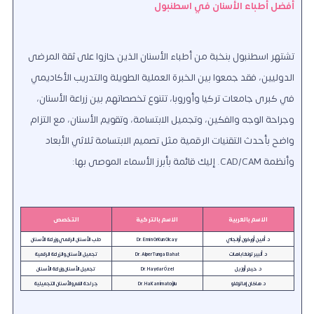
أفضل أطباء الأسنان في اسطنبول
تشتهر اسطنبول بنخبة من أطباء الأسنان الذين حازوا على ثقة المرضى
الدوليين، فقد جمعوا بين الخبرة العملية الطويلة والتدريب الأكاديمي
في كبرى جامعات تركيا وأوروبا، تتنوع تخصصاتهم بين زراعة الأسنان،
وجراحة الوجه والفكين، وتجميل الابتسامة، وتقويم الأسنان، مع التزام
واضح بأحدث التقنيات الرقمية مثل تصميم الابتسامة ثلاثي الأبعاد
وأنظمة CAD/CAM. إليك قائمة بأبرز الأسماء الموصى بها:
الاسم بالعربية
الاسم بالتركية
التخصص
د. أمين أوركون أولجاي
Dr. Emin Orkun Olcay
طب الأسنان الرقمي وزراعة الأسنان
د. ألبير تونغا باهات
Dr. Alper Tunga Bahat
تجميل الأسنان والزراعة الرقمية
د. حيدر أوزيل
Dr. Haydar Özel
تجميل الأسنان وزراعة الأسنان
د. هاكان إماتوغلو
Dr. Hakan İmatoğlu
جراحة الفم والأسنان التجميلية