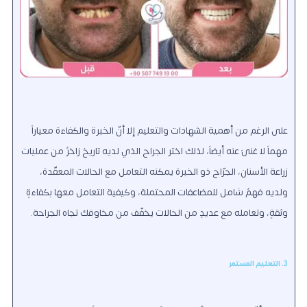
على الرغم من أهمية الشهادات والتعليم إلا أنّ الخبرة والكفاءة معياراً
مهماً لا غنىً عنه أيضاً، لذلك اختر الجراح الذي لديه تاريخ زاخرٌ من عمليات
زراعة الأسنان، الجرّاح ذو الخبرة يمكنه التعامل مع الحالات المعقّدة،
ولديه فهمٌ شامل للمضاعفات المحتملة، وكيفية التعامل معها بكفاءةٍ
وثقةٍ، وتعامله مع عديدٍ من الحالات يخفّف من مخاوفك تجاه الجراحة.
3. التعليم المستمر