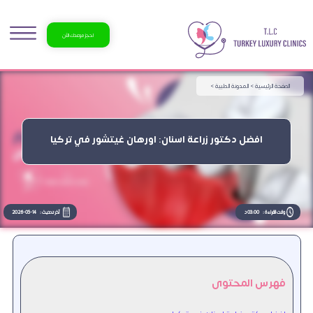
احجز موعدك الآن
الصفحة الرئيسية >
المدونة الطبية >
افضل دكتور زراعة اسنان: اورهان غيتشور في تركيا
وقت القراءة :
03:00 د
آخر تحديث :
2026-05-14
فهرس المحتوى