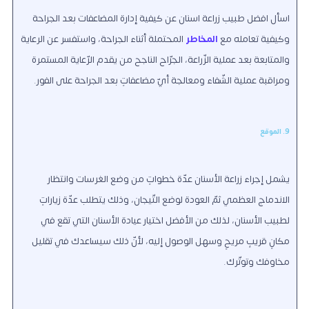
اسأل افضل طبيب زراعة اسنان عن كيفية إدارة المضاعفات بعد الجراحة
وكيفية تعامله مع
المخاطر
المحتملة أثناء الجراحة، واستفسر عن الرعاية
والمتابعة بعد عملية الزّراعة، الجرّاح الناجح من يقدم الرّعاية المستمرة
ومراقبة عملية الشّفاء ومعالجة أيّ مضاعفاتٍ بعد الجراحة على الفور.
9. الموقع
يشمل إجراء زراعة الأسنان عدّة خطواتٍ من وضع الغرسات وانتظار
الاندماج العظمي ثمّ العودة لوضع التّيجان، وذلك يتطلب عدّة زياراتٍ
لطبيب الأسنان، لذلك من الأفضل اختيار عيادة الأسنان التي تقع في
مكانٍ قريبٍ مريحٍ وسهل الوصول إليه، لأنّ ذلك سيساعدك في تقليل
مخاوفك وتوتّرك.