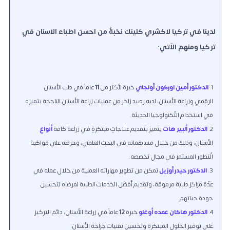
لدينا في تركيا لاكشري كلينك نخبةٌ من احسن اطباء الاسنان في
تركيا ومنهم الآتي:
الدكتور أمين اوركون أولجاي
خبرة لأكثر من
11
عاماً في طب الأسنان
الرقمي وزراعة الأسنان، لديه رصيد زاخر من عمليات زراعة الأسنان الناجحة بتميزه
في استخدام التّكنولوجيا الحديثة.
الدكتور ألبير هات
يتميز بتقديم علاجاتٍ مبتكرةٍ في زراعة كافة
أنواع
الأسنان، وذلك من خلال مساهماته في البحث العلمي، وحرصه على مواكبة
الّتطور المستمر في مجال تخصصه.
الدكتور حيدر أوزيل
تمكن من تطوير مهاراته العملية من خلال عمله في
عدّة مراكز طبية مرموقة، وتقديم أفضل الخدمات الطبية لمرضاه لتحسين
جودة حياتهم.
الدكتور هاكان عمده أوغلو
خبرة
12
عاماً في زراعة الأسنان، دائم التركيز
على توفير الحلول المبتكرة وتحسين تقنيات جراحة الأسنان.