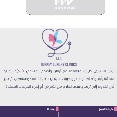
تركيا لاكشري كلينك متعاقدة مع أرقى وأضخم المشافي التّركيّة، إدراتها
متمثّلةً بأيادٍ وأطبّاء أتراك ذوو خبرات عالية تزيد عن 24 عاماً! وتستقطب الرّاغبين
في القدوم إلى تركيا بـ هدف العلاج من الأمراض، أو إجراء الجراحات المعقّدة،
خريطة الموقع
عياداتنا