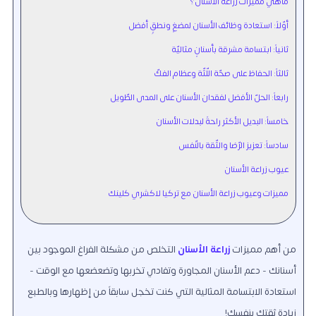
ماهي مميزات زراعة الأسنان؟
أوّلاً: استعادة وظائف الأسنان لمضغٍ ونطقٍِ أفضل
ثانياً: ابتسامة مشرقة بأسنانٍ مثاليّة
ثالثاً: الحفاظ على صحّة اللّثّة وعظام الفكّ
رابعاً: الحلّ الأفضل لفقدان الأسنان على المدى الطّويل
خامساً: البديل الأكثر راحةً لبدلات الأسنان
سادساً: تعزيز الرّضا والثّقة بالنّفس
عيوب زراعة الأسنان
مميزات وعيوب زراعة الأسنان مع تركيا لاكشري كلينك
من
أهم مميزات
زراعة الأسنان
التخلص من مشكلة الفراغ الموجود بين
أسنانك - دعم الأسنان المجاورة وتفادي تخربها وتضعضعها مع الوقت -
استعادة الابتسامة المثالية التي كنت تخجل سابقاً من إظهارها وبالطبع
زيادة ثقتك بنفسك!