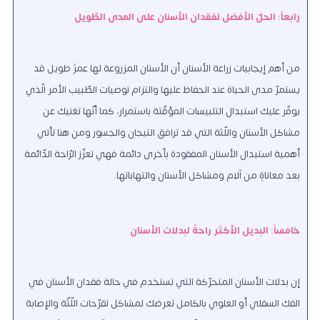
رابعاً: الحلّ الأفضل لفقدان الأسنان على المدى الطّويل
من أهم إيجابيات زراعة الأسنان أن الأسنان المزروعة لها عمرٌ طويل قد
يستمرّ مدى الحياة عند الحفاظ عليها والتزام توصيات الطّبيب الأمر الّذي
يوفّر عليك استبدال التلبيسات المؤقّتة باستمرار، كما أنّها تغنيك عن
مشاكل الأسنان واللّثة التي قد ترافق التيجان والجسور ومن هنا تأتي
أهمية استبدال الأسنان المفقودة بأخرى دائمة فهي تعزّز الرّاحة الدّائمة
بعد معاناةٍ من آلام ومشاكل الأسنان والتهاباتها.
خامساً: البديل الأكثر راحةً لبدلات الأسنان
إن بدلات الأسنان المتحرّكة التي تستخدم في حالة فقدان الأسنان في
الفك السفلي أو العلوي بالكامل تعرضك لمشاكل تقرّحات اللّثّة والإصابة