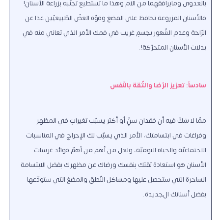
بالعدوى ومايرافقهما من آلام وهذا ما تستطيع تجنّبه بزراعة الأسنان!
فالأسنان المزروعة تحافظ على المضغ وقوّة العضّ الطّبيعيّين عدا عن
الرّاحة وعدم الشّعور بجسمٍ غريب في فمك الأمر الذي تعاني منه في
بدلات الأسنان المتحرّكة!.
سادساً: تعزيز الرّضا والثّقة بالنّفس
ممّا لا شكّ فيه أن فقدان سنٍّ أو أكثر يسبّب تغيراتٍ في المظهر
وفراغات في ابتسامتك، الأمر الذي يسبّب لك الإحراج في المناسبات
الاجتماعيّة والحياة اليوميّة، ولعل من أهم من أهمّ فوائد غرسات
الأسنان هو استعادة ثقتك بنفسك ورضاك عن مظهرك بفضل الابتسامة
الساحرة التي ستحصل عليها ومشاكل النّطق والمضغ التي ستودّعها
بفضل أسنانك الجديدة.