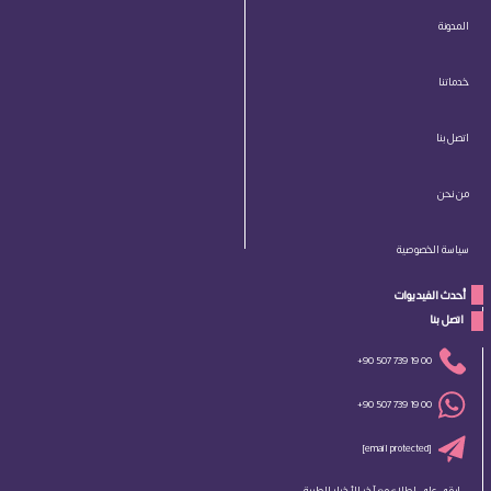
المدونة
خدماتنا
اتصل بنا
من نحن
سياسة الخصوصية
أحدث الفيديوات
 اتصل بنا 
+90 507 739 19 00
+90 507 739 19 00
[email protected]
ابقى على اطلاع مع آخر الأخبار الطبية