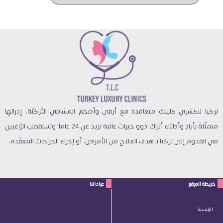
تركيا لاكشري كلينك متعاقدة مع أرقى وأضخم المشافي التّركيّة، إدراتها
متمثّلةً بأيادٍ وأطبّاء أتراك ذوو خبرات عالية تزيد عن 24 عاماً! وتستقطب الرّاغبين
في القدوم إلى تركيا بـ هدف العلاج من الأمراض، أو إجراء الجراحات المعقّدة،
خريطة الموقع
عياداتنا
الرئيسية