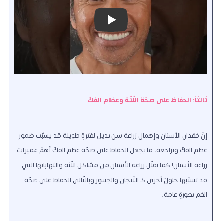
Play
ثالثاً: الحفاظ على صحّة اللّثّة وعظام الفكّ
إنّ فقدان الأسنان وإهمال زراعة سن بديل لفترةٍ طويلة قد يسبّب ضمور
عظم الفكّ وتراجعه، ما يجعل الحفاظ على صحّة عظم الفكّ أهمّ مميزات
زراعة الأسنان! كما تقلّل زراعة الأسنان من مشاكل اللّثة والتهاباتها التي
قد تسبّبها حلولٌ أخرى كـ التّيجان والجسور وبالتّالي الحفاظ على صحّة
الفم بصورةٍ عامة.