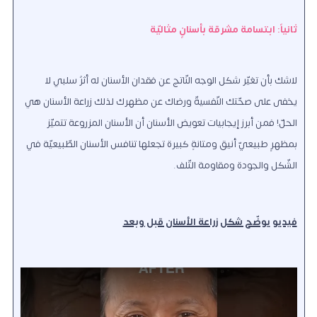
ثانياً: ابتسامة مشرقة بأسنانٍ مثاليّة
لاشك بأن تغيّر شكل الوجه النّاتج عن فقدان الأسنان له أثرٌ سلبيٌّ لا
يخفى على صحّتك النّفسيةّ ورضاك عن مظهرك لذلك زراعة الأسنان هي
الحلّ! فمن أبرز إيجابيات تعويض الأسنان أن الأسنان المزروعة تتميّز
بمظهرٍ طبيعيّ أنيق ومتانةٍ كبيرة تجعلها تنافس الأسنان الطّبيعيّة في
الشّكل والجودة ومقاومة التّلف.
فيديو يوضّح شكل زراعة الأسنان قبل وبعد