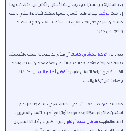
بعد المقارنة بين مميزات وعيوب زراعة الأسنان والنّظر إلى احتياجاتك وما
إذا كنت
مرشّحاً
لإجراء زراعة الأسنان، حينها يمكنك اتّخاذ قرارٍ جدّيٍّ برفقة
طبيبك والشروع في تنفيذ الغرسات السنيّة لتستعيد وهج ابتسامتك
وألقها من جديد!
يسرّنا في
تركيا لاكشري كلينك
أن نقدّم لك خدماتنا السنيّة والتّجميليّة
بعنايةٍ واحترافيّةٍ فائقة بعد التّقييم الشامل لصحّة فمك وأسنانك واتّخاذ
القرار الصّحيح بزراعة الأسنان على يد
أفضل أطبّاء الأسنان
احترافيّةً
وكفاءة في تركيا والعالم.
ماذا تنتظر!
تواصل معنا
الآن في تركيا لاكشري كلينك
واحصل على
استشارتك الأولى مجّاناً وخذ موعداً أوليّاً مع أطباء الأسنان المميزين
لدينا
كالطبيب
هاكان عمدة أوغلو
وغيره الكثير من أطبائنا المميزين!
اتصل الآن لتحصل على الابتسامة الساحرة التي تستحقّها!