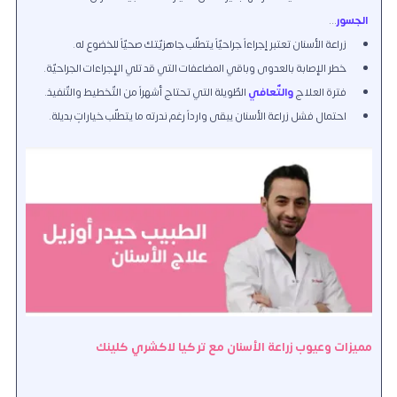
الجسور
...
زراعة الأسنان تعتبر إجراءاً جراحيّاً يتطلّب جاهزيّتك صحيّاً للخضوع له.
خطر الإصابة بالعدوى وباقي المضاعفات التي قد تلي الإجراءات الجراحيّة.
فترة العلاج
والتّعافي
الطّويلة التي تحتاج أشهراً من التّخطيط والتّنفيذ.
احتمال فشل زراعة الأسنان يبقى وارداً رغم ندرته ما يتطلّب خياراتٍ بديلة.
مميزات وعيوب زراعة الأسنان مع تركيا لاكشري كلينك