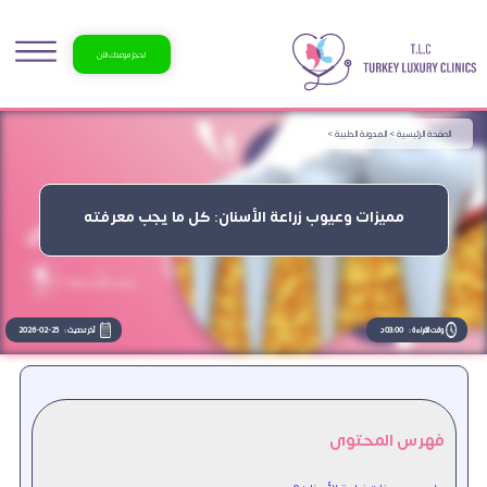
احجز موعدك الآن
الصفحة الرئيسية >
المدونة الطبية >
مميزات وعيوب زراعة الأسنان: كل ما يجب معرفته
وقت القراءة :
03:00 د
آخر تحديث :
2026-02-25
فهرس المحتوى