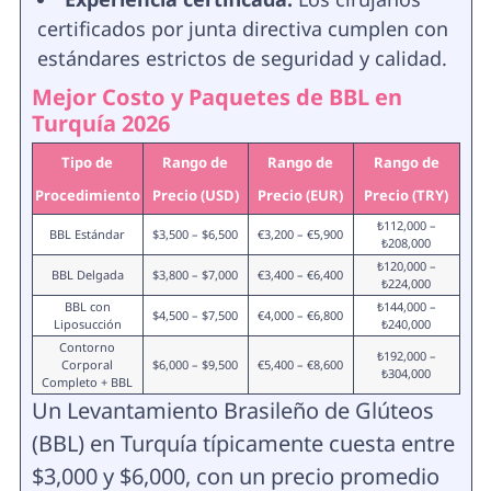
certificados por junta directiva cumplen con
estándares estrictos de seguridad y calidad.
Mejor Costo y Paquetes de BBL en
Turquía 2026
Tipo de
Rango de
Rango de
Rango de
Procedimiento
Precio (USD)
Precio (EUR)
Precio (TRY)
₺112,000 –
BBL Estándar
$3,500 – $6,500
€3,200 – €5,900
₺208,000
₺120,000 –
BBL Delgada
$3,800 – $7,000
€3,400 – €6,400
₺224,000
BBL con
₺144,000 –
$4,500 – $7,500
€4,000 – €6,800
Liposucción
₺240,000
Contorno
₺192,000 –
Corporal
$6,000 – $9,500
€5,400 – €8,600
₺304,000
Completo + BBL
Un Levantamiento Brasileño de Glúteos
(BBL) en Turquía típicamente cuesta entre
$3,000 y $6,000, con un precio promedio