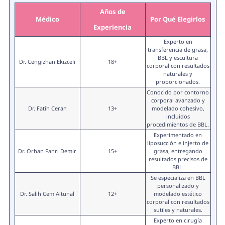
Años de
Médico
Por Qué Elegirlos
Experiencia
Experto en
transferencia de grasa,
BBL y escultura
Dr. Cengizhan Ekizceli
18+
corporal con resultados
naturales y
proporcionados.
Conocido por contorno
corporal avanzado y
Dr. Fatih Ceran
13+
modelado cohesivo,
incluidos
procedimientos de BBL.
Experimentado en
liposucción e injerto de
Dr. Orhan Fahri Demir
15+
grasa, entregando
resultados precisos de
BBL.
Se especializa en BBL
personalizado y
Dr. Salih Cem Altunal
12+
modelado estético
corporal con resultados
sutiles y naturales.
Experto en cirugía