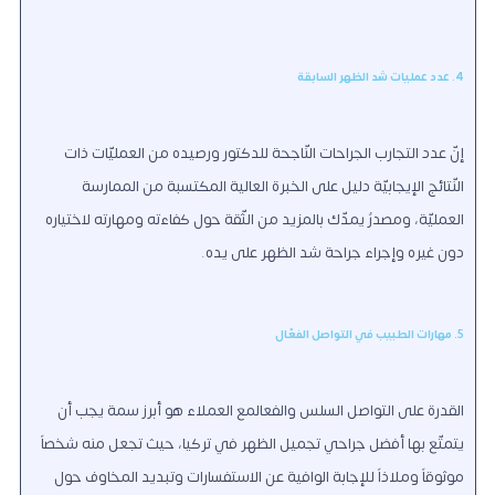
4. عدد عمليات شد الظهر السابقة
إنّ عدد التجارب الجراحات النّاجحة للدكتور ورصيده من العمليّات ذات
النّتائج الإيجابيّة دليل على الخبرة العالية المكتسبة من الممارسة
العمليّة
،
ومصدرٌ يمدّك بالمزيد من الثّقة حول كفاءته ومهارته لاختياره
دون غيره وإجراء جراحة شد الظهر على يده.
5. مهارات الطبيب في التواصل الفعّال
القدرة على التواصل السلس والفعالمع العملاء هو أبرز سمة يجب أن
يتمتّع بها أفضل جراحي تجميل الظهر في تركيا
، حيث تجعل منه شخصاً
موثوقاً وملاذاً للإجابة الوافية عن الاستفسارات وتبديد المخاوف حول