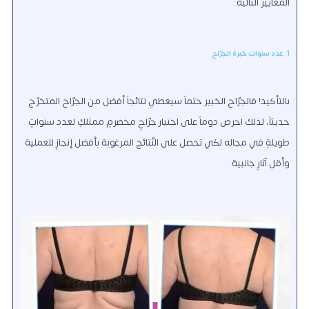
المعايير التالية:
1. عدد سنوات خبرة الجرّاح
بالتأكيد! فالجرّاح الخبير حتماً سيعطي نتائجاً أفضل من الجرّاح المتخرّج
حديثاً، لذلك احرص دوماً على اختيار جرّاحٍ مخضرمٍ ممتلكٍ لعدد سنواتٍ
طويلةٍ في مجاله لكي تحصل على النّتائج المرغوبة بأفضل إنجازٍ للعملية
وأقل آثارٍ جانبية.