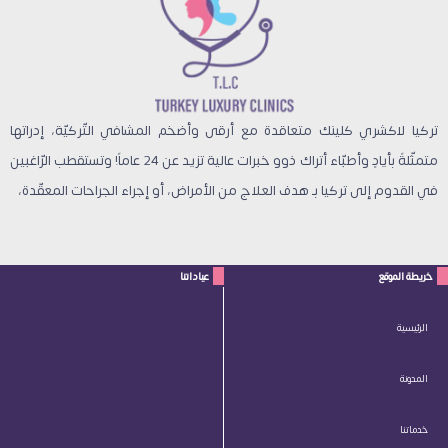
تركيا لاكشري كلينك متعاقدة مع أرقى وأضخم المشافي التّركيّة، إدراتها
متمثّلةً بأيادٍ وأطبّاء أتراك ذوو خبرات عالية تزيد عن 24 عاماً! وتستقطب الرّاغبين
في القدوم إلى تركيا بـ هدف العلاج من الأمراض، أو إجراء الجراحات المعقّدة،
خريطة الموقع
عياداتنا
الرئيسية
المدونة
خدماتنا