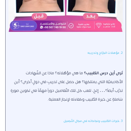
2. مؤهلات الجرّاح وتدريبه
تُرى أين درس الطّبيب؟
ما هي مؤهّلاته؟ ماذا عن الشّهادات
الأكاديميّة التي يمتلكها؟ هل حصل على تدريبٍ في دولٍ أخرى؟ أين
تدرّب أيضاً؟… إلخ، تلعب كل تلك التّفاصيل دوراً مهمّاً في تكوين صورةٍ
شاملةٍ عن خبرة الطّبيب وكفاءته لإنجاز العملية.
3. خبرات الطّبيب ونجاحاته في مجال التّجميل