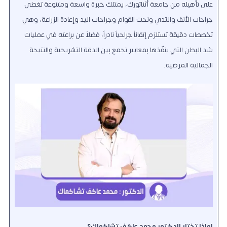
على تأهيله من جامعة أثناتورك، يمتلك خبرة واسعة ومتنوعة تغطي
جراحات الأنف والثدي ونحت القوام وجراحات اليد وإعادة الزراعة، وهي
تخصصات دقيقة تستلزم إتقاناً جراحياً نادراً، فضلاً عن براعته في عمليات
شد البطن التي ينفّذها بمعايير تجمع بين الدقة التشريحية والنتيجة
الجمالية المرضية.
لماذا تختار الدكتور محمد عاكف تشاكماك؟