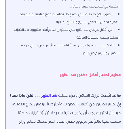
المتبعة مع تقديم دعم نفسي هائل.
يحقق نتائج طبيعية تلبي جميع ما يتمناه الفرد مع متابعة شاملة بعد
العملية لضمان التعافي السريع والنتائج المثالية.
من أفضل جراحي شد الظهر على مستوى العالم أيضاً، مشهودٌ له بـ الخبرات
العملية وحجم العمليات السابقة.
الدكتور محمد سولماز من صف أطباء المرتبة الأولى في مجال جراحة
التجميل والترميم في تركيا
معايير اختيار أفضل دكتور شد الظهر
ها قد اتّخذت قرارك النهائيّ بإجراء عملية
شد الظهر
…
لكن ماذا بعد؟
إنّ اختيار الدكتور من أصعب الخطوات وأكثرها تأثيراً على نجاح العملية
،
حيث أنّ اختيارك يجب أن يكون بعنايةٍ شديدةٍ لأنّ أيّة قراراتٍ خاطئةٍ
سينجم عنها نتائجٌ غير مرغوبةٍ مدى الحياة! اختر طبيبك بعنايةٍ وراعِ