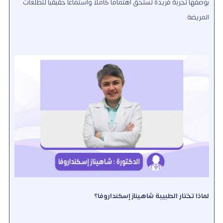
بوصفها تجربة فريدة تستحق اهتماماً كاملاً واستماعاً حقيقياً لتطلعات
المريضة.
لماذا تختار الطبيبة شاهيناز إسكنداروفا؟