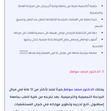
خلفية أكاديمية متينة من جامعة ولاية أذربيجان في الجراحة العامة
والتجميلية.
خبرة عملية في العمليات الجراحية المتقدمة تشمل شد البطن وتنسيق
الجسم.
دقة في التخطيط الجراحي تراعي طبيعة كل جسم وتطلعات كل مريضة.
أسلوب تواصلي إنساني يمنح المريضة راحة نفسية خلال رحلتها
العلاجية.
متابعة جراحية شاملة في مراحل ما قبل العملية وما بعدها.

5. الدكتور محمد سولماز
يمتلك
الدكتور محمد سولماز
خبرةً تمتد لأكثر من 12 عاماً في مجال
الجراحة التجميلية والترميمية، بعد تخرجه من كلية الطب بجامعة
إسطنبول، تابع تدريبه وتطوير مهاراته في كبرى المستشفيات