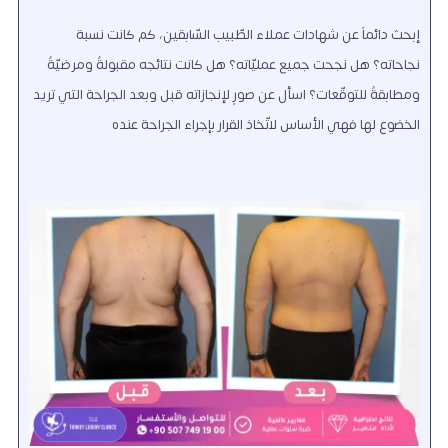
إبحث دائماً عن شهادات عملاء الطّبيب السّابقين، كم كانت نسبة
نجاحاته؟ هل نجحت جميع عمليّاته؟ هل كانت نتائجه مقبولةٌ ومرضيّةٌ
ومطابقةٌ للتوقّعات؟ اسأل عن صورٍ لإنجازاته قبل وبعد الجراحة التي تريد
الخضوع لها فهي الأساس لاتّخاذ القرار بإجراء الجراحة عنده