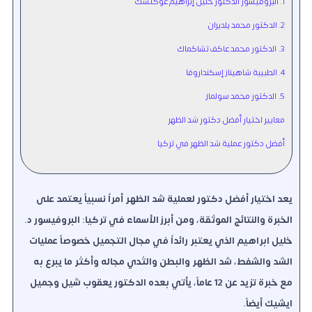
1. البروفيسور الدكتور خليل إبراهيم غوكتشك
2. الدكتور محمد يلديران
3. الدكتور محمد عاكف تشاكماك
4. الطبيبة شاهيناز إسكنداروفا
5. الدكتور محمد سولماز
معايير اختيار أفضل دكتور شد الظهر
أفضل دكتور عملية شد الظهر في تركيا
يعد اختيار أفضل دكتور لعملية شد الظهر أمراً نسبياً يعتمد على
الخبرة والنتائج الموثقة، ومن أبرز الأسماء في تركيا: البروفيسور د.
خليل ابراهيم الذي يعتبر رائداً في مجال التجميل خصوصاً عمليات
الشد والشفط، شد الظهر والبطن والثدي مجاله وأكثر ما يبرع به
مع خبرة تزيد عن 12 عاماً، يأتي بعده الدكتور يعقوب شيل وجميل
ايشيك أيضاً.