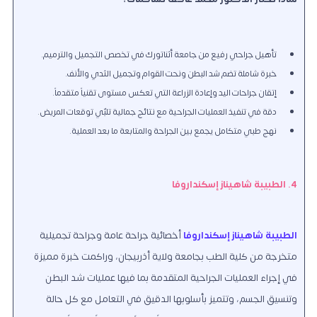
تأهيل جراحي رفيع من جامعة أثناتورك في تخصص التجميل والترميم.
خبرة شاملة تضم شد البطن ونحت القوام وتجميل الثدي والأنف.
إتقان جراحات اليد وإعادة الزراعة التي تعكس مستوى تقنياً متقدماً.
دقة في تنفيذ العمليات الجراحية مع نتائج جمالية تلبّي توقعات المريض.
نهج طبي متكامل يجمع بين الجراحة والمتابعة ما بعد العملية.
4. الطبيبة شاهيناز إسكنداروفا
الطبيبة شاهيناز إسكنداروفا
أخصائية جراحة عامة وجراحة تجميلية
متخرجة من كلية الطب بجامعة ولاية أذربيجان، وراكمت خبرة مميزة
في إجراء العمليات الجراحية المتقدمة بما فيها عمليات شد البطن
وتنسيق الجسم، وتتميز بأسلوبها الدقيق في التعامل مع كل حالة