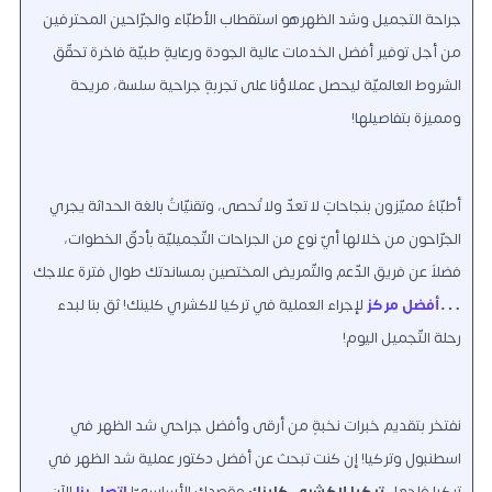
جراحة التجميل وشد الظهرهو استقطاب الأطبّاء والجرّاحين المحترفين
من أجل توفير أفضل الخدمات عالية الجودة ورعايةٍ طبيّة فاخرة تحقّق
الشروط العالميّة ليحصل عملاؤنا على تجربةٍ جراحية سلسة
، مريحة
ومميزة بتفاصيلها!
أطبّاءٌ مميّزون بنجاحاتٍ لا تعدّ ولا تُحصى، وتقنيّاتٌ بالغة الحداثة يجري
الجرّاحون من خلالها أيّ نوعٍ من الجراحات التّجميليّة بأدقّ الخطوات،
فضلاً عن فريق الدّعم والتّمريض المختصين بمساندتك طوال فترة علاجك
…
أفضل مركز
لإجراء العملية في تركيا لاكشري كلينك! ثق بنا لبدء
رحلة التّجميل اليوم!
نفتخر بتقديم خبرات نخبةٍ من أرقى وأفضل جراحي شد الظهر في
اسطنبول وتركيا! إن كنت تبحث عن أفضل دكتور عملية شد الظهر في
تركيا فاجعل
تركيا لاكشري كلينك
مقصدك الأساسيّ!
اتصل بنا
الآن