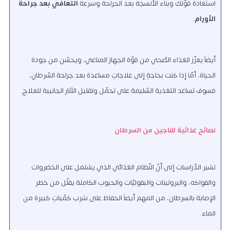
استعادة قوّتك وبناء الأنسجة بعد الجراحة وسرعة
التعافي بعد جراحة
الأورام
.
أيضاً يعزّز الغذاء الصّحي من قوّة الجهاز المناعي، ويحسّن من جودة
الحياة، أمّا إذا كنت بحاجةٍ إلى علاجاتٍ مساعدة بعد جراحة السّرطان،
فسوف تساعد التغذية السّليمة على تحمّل وتقليل الآثار الجانبية للعلاج.
نصائح غذائية للناجين من السرطان
تشير الدّراسات إلى أنّ النّظام الغذائي الذي يشتمل على الخضروات
والفواكه، والبروتينات والبقوليّات والحبوب الكاملة يقلّل من خطر
الإصابة بالسرطان، من المهم أيضاً الحفاظ على شرب كمّياتٍ كبيرة من
الماء.