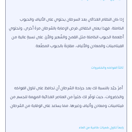
إذا كان النظام الغذائي بعد السرطان يحتوي على الألياف والحبوب
الكاملة، فهذا يعني انخفاض فرص الإصابة بالسّرطان مرةً أخرى، وتحتوي
أطعمة الحبوب الكاملة مثل القمح والشّعير والأرز، على نسبةٍ عالية من
الفيتامينات والمعادن والألياف، مقارنةً بالحبوب المصنّعة.
ثالثاً الفواكه والخضروات
أمرٌ جيّد بالنسبة لك بعد جراحة السّرطان أن تحافظ على تناول الفواكه
والخضروات، حيث توفّر لك كثيراً من العناصر الغذائية المهمة للجسم من
فيتامينات ومعادن وألياف وغيرها، مما يساعد على الوقاية من السّرطان.
رابعاً تناول كميات كافية من الماء