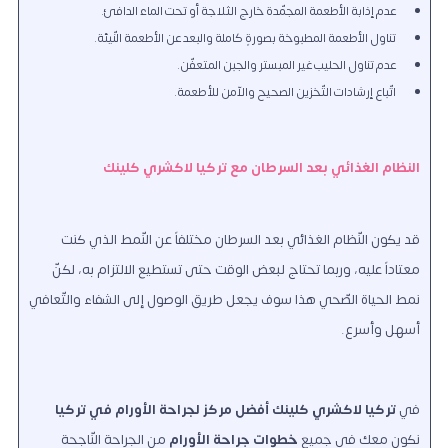
عدم إذابة الأطعمة المجمّدة خارج الثلاجة أو تحت الماء الدافئ.
تناول الأطعمة المطبوخة بصورةٍ كاملة والبعد عن الأطعمة النّيئة.
عدم تناول الحليب غير المبستر والجبن المتعفّن.
اتّباع إرشادات التّخزين الصحيح والآمن للأطعمة.
النظام الغذائي بعد السرطان مع تركيا لاكشري كلينك
قد يكون النّظام الغذائي بعد السرطان مختلفاً عن النّمط الذي كنت
معتاداً عليه، وربما تحتاج لبعض الوقت حتى تستطيع الالتزام به، لكنّ
نمط الحياة الصّحي هذا سوف يجعل طريق الوصول إلى الشفاء والتّعافي
أسهل وأسرع.
في
تركيا لاكشري كلينك
أفضل مركز لجراحة الأورام في تركيا
نكون معك في جميع
خطوات جراحة الأورام
من الجراحة النّاجحة