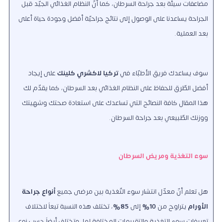
مضاعفات سيئة بعد جراحة السرطان، كما أنّ النظام الغذائي الجيّد قبل
الجراحة يساعدنا على الوصول إلى نتائج جراحيّة أفضل وجودة حياة أعلى
بعد العملية.
سوف يساعدك فريق الأطبّاء في
تركيا لاكشري كلينك
على إيجاد
أفضل الطّرق للحفاظ على النظام الغذائي بعد السرطان، كما يقدّم لك
هذا المقال كافة النصائح التي تساعدك على استعادة صحتك وشهيتك
ووزنك الطّبيعي بعد جراحة السرطان.
سوء التغذية ومريض السرطان
هل تعلم أنّ معدّل انتشار سوء التّغذية بين مرضى جميع
أنواع جراحة
الأورام
يتراوح من
10%
إلى
85%
، تختلف هذه النسبة تبعاً لاختلاف
تعريفات سوء التغذية والتقييمات المختلفة لها، وتختلف أيضاً حسب نوع