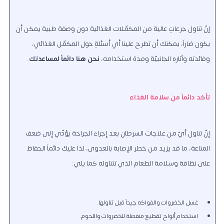
إنّ تناول جرعاتٍ عالية من المكمّلات الغذائية دون وصفة طبية يمكن أن
يكون ضاراً، يمكنك أن تطرح علينا أي أسئلةٍ حول المكمّل الغذائي،
وفائدته وآثاره الجانبيّة ومدة استخدامه،
نحن هنا دائماً لمساعدتك
.
تأكد دائماً من سلامة الغذاء
إنّ تناول أيّ من علاجات السرطان بعد إجراء الجراحة يؤدّي إلى ضعف
المناعة،
ما قد يزيد من خطر الإصابة بالعدوى، لذا عليك دائماً الحفاظ
على نظافة وسلامة الطعام الذي تتناوله كما يلي:
غسل الخضروات والفواكه جيداً قبل تناولها.
استخدام ألواح تقطيع منفصلة للخضروات واللحوم.