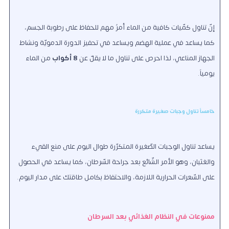
إنّ تناول كمّيات كافية من الماء أمرٌ مهم للحفاظ على رطوبة الجسم،
كما يساعد في عملية الهضم ويساعد في تحفيز الدورة الدمويّة ونشاط
الجهاز المناعي، لذا احرص على تناول ما لا يقلّ عن
8
أكواب
من الماء
يومياً.
خامساً تناول وجبات صغيرة متكررة
يساعد تناول الوجبات الصّغيرة المتكرّرة طوال اليوم على منع القيء
والغثيان، وهو الأمر الشّائع بعد جراحة السّرطان، كما يساعد في الحصول
على السّعرات الحرارية اللازمة، والاحتفاظ بكامل طاقتك على مدار اليوم.
ممنوعات في النظام الغذائي بعد السرطان