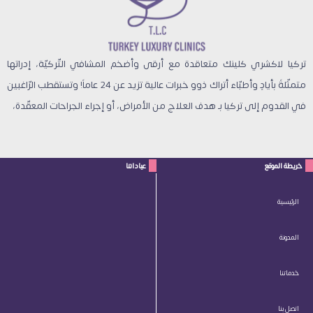
تركيا لاكشري كلينك متعاقدة مع أرقى وأضخم المشافي التّركيّة، إدراتها
متمثّلةً بأيادٍ وأطبّاء أتراك ذوو خبرات عالية تزيد عن 24 عاماً! وتستقطب الرّاغبين
في القدوم إلى تركيا بـ هدف العلاج من الأمراض، أو إجراء الجراحات المعقّدة،
خريطة الموقع
عياداتنا
الرئيسية
المدونة
خدماتنا
اتصل بنا