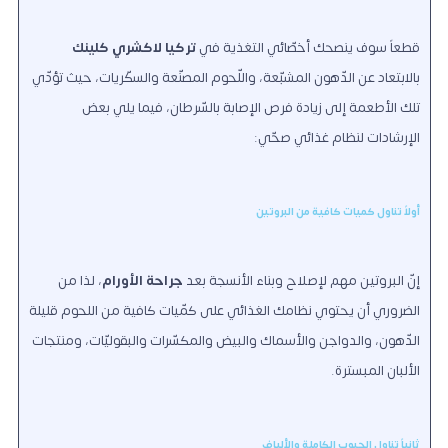
قطعاً سوف ينصحك أخصّائي التغذية في
تركيا
لاكشري كلينك
بالابتعاد عن الدّهون المشبّعة، واللّحوم المصنّعة والسكّريات، حيث تؤدّي
تلك الأطعمة إلى زيادة فرص الإصابة بالسّرطان، فيما يلي بعض
الإرشادات لنظام غذائي صحّي:
أولاً تناول كميات كافية من البروتين
إنّ البروتين مهم لإصلاح وبناء الأنسجة بعد
جراحة الأورام
، لذا من
الضروري أن يحتوي نظامك الغذائي على كمّيات كافية من اللحوم قليلة
الدّهون، والدواجن والأسماك والبيض والمكسّرات والبقوليّات، ومنتجات
الألبان المبسترة.
ثانياً تناول الحبوب الكاملة والألياف