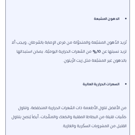
الدهون المشبعة
تُزيد
الدّهون المشبّعة والمتحوّلة من فرص الإصابة بالسّرطان، ويجب ألا
تزيد نسبتها عن
10%
من السّعرات الحرارية اليوميّة، يمكن استبدالها
بالدهون غير المشبّعة مثل زيت الزّيتون.
السعرات الحرارية العالية
من الأفضل تناول الأطعمة ذات السّعرات الحرارية المنخفضة، وتناول
كمّيات قليلة من البطاطا المقلية والكعك والمثلّجات، أيضاً يُنصح بتناول
القليل من المشروبات السكّرية والغازية.