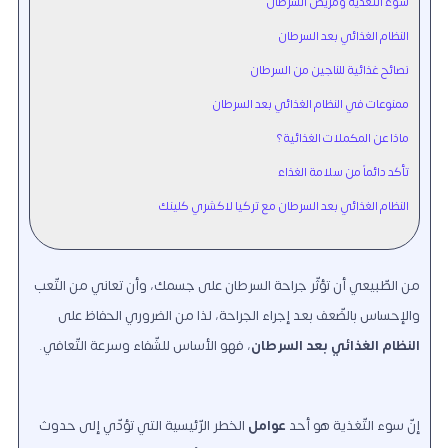
سوء التغذية ومريض السرطان
النظام الغذائي بعد السرطان
نصائح غذائية للناجين من السرطان
ممنوعات في النظام الغذائي بعد السرطان
ماذا عن المكملات الغذائية؟
تأكد دائماً من سلامة الغذاء
النظام الغذائي بعد السرطان مع تركيا لاكشري كلينك
من الطّبيعي أن تؤثّر جراحة السرطان على جسمك، وأن تعاني من التّعب
والإحساس بالضّعف بعد إجراء الجراحة، لذا من الضروري الحفاظ على
النظام
الغذائي بعد السرطان
، فهو الأساس للشّفاء وسرعة التّعافي.
إنّ سوء التّغذية هو أحد
عوامل
الخطر الرّئيسية التي تؤدّي إلى حدوث