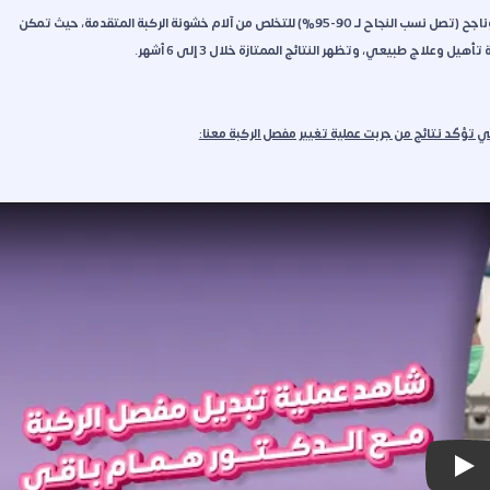
أجمعت التجارب على أن عملية تغيير مفصل الركبة (المفصل الصناعي) هي حل جذري وناجح (تصل نسب النجاح لـ 90-95%) للتخلص من آلام خشونة الركبة المتقدمة، حيث تمكن
علاج طبيعي، وتظهر النتائج الممتازة خلال 3 إلى 6 أشهر.
تؤكّد نتائج من جربت عملية تغيير مفصل الركبة معنا:
Play