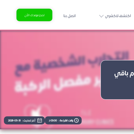
اكتشف لاكشري
اتصل بنا
احجز موعدك الآن
م باقي
وقت القراءة :
03:00 د
آخر تحديث :
2026-05-31