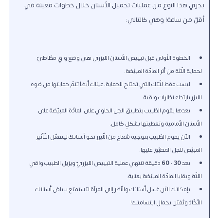
يجري هذا النوع من عمليات تجميل الأسنان خلال خطوات معينة في
أقلّ من ساعة! وهي كالتالي:
الخطوة الأولى قبل تبييض الأسنان الليزري هي وضع واقٍ مطّاطيّ
لحماية اللّثة من أثر المادّة المبيّضة.
ليست فقط لثّتك التي تحتاج للحماية، عيناك أيضاً تتمّ حمايتها من ضوء
الليزر بارتداء نظارات واقية.
بعدها يقوم الطّبيب بتطبيق الجل الحاوي على المادّة المبيّضة على
الأسنان الأمامية وتغطيتها بشكلٍ كامل.
الآن يقوم الطّبيب بتوجيه شعاعٍ من اللّيزر نحو أسنانك ليتفعّل التّأثير
المبيّض للجل المطبّق عليها.
بعد
30 - 60
دقيقة تنتهي عملية التبييض الليزريّ ويزيل الطبيب واقي
اللثّة وبقايا المادّة المبيّضة بعناية.
بإمكانك الآن غسل أسنانك والنّظر إلى المرآة لتستمتع ببياض أسنانك
الأخّاذ وتُفتن بجمال ابتسامتك!