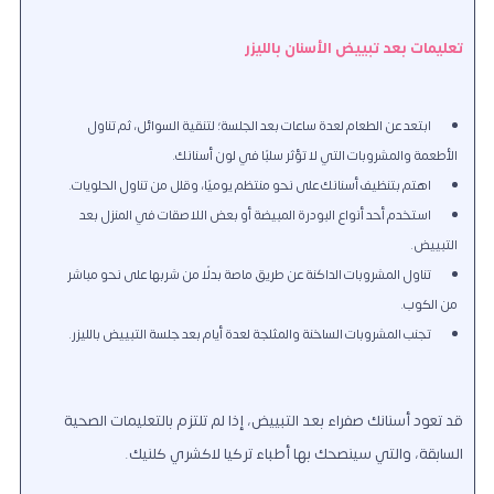
تعليمات بعد تبييض الأسنان بالليزر
ابتعد عن الطعام لعدة ساعات بعد الجلسة؛ لتنقية السوائل، ثم تناول
الأطعمة والمشروبات التي لا تؤثر سلبًا في لون أسنانك.
اهتم بتنظيف أسنانك على نحو منتظم يوميًا، وقلل من تناول الحلويات.
استخدم أحد أنواع البودرة المبيضة أو بعض اللاصقات في المنزل بعد
التبييض.
تناول المشروبات الداكنة عن طريق ماصة بدلًا من شربها على نحو مباشر
من الكوب.
تجنب المشروبات الساخنة والمثلجة لعدة أيام بعد جلسة التبييض بالليزر.
قد تعود أسنانك صفراء بعد التبييض، إذا لم تلتزم بالتعليمات الصحية
السابقة، والتي سينصحك بها أطباء تركيا لاكشري كلنيك.