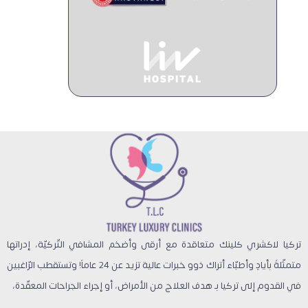
تركيا لاكشري كلينك متعاقدة مع أرقى وأضخم المشافي التّركيّة، إدراتها
متمثّلةً بأيادٍ وأطبّاء أتراك ذوو خبرات عالية تزيد عن 24 عاماً! وتستقطب الرّاغبين
في القدوم إلى تركيا بـ هدف العلاج من الأمراض، أو إجراء الجراحات المعقّدة،