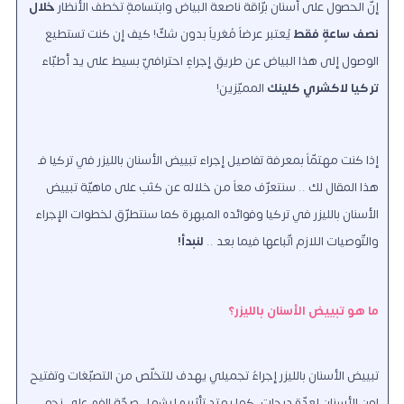
إنّ الحصول على أسنان برّاقة ناصعة البياض وابتسامةٍ تخطف الأنظار
خلال
نصف ساعةٍ فقط
يُعتبر عرضاً مُغرياً بدون شكّ! كيف إن كنت تستطيع
الوصول إلى هذا البياض عن طريق إجراءٍ احترافيّ بسيط على يد أطبّاء
تركيا لاكشري كلينك
المميّزين!
إذا كنت مهتمّاً بمعرفة تفاصيل إجراء تبييض الأسنان بالليزر في تركيا فـ
هذا المقال لك .. سنتعرّف معاً من خلاله عن كثب على ماهيّة تبييض
الأسنان بالليزر في تركيا وفوائده المبهرة كما سنتطرّق لخطوات الإجراء
والتّوصيات اللازم اتّباعها فيما بعد ..
لنبدأ!
ما هو تبييض الأسنان بالليزر؟
تبييض الأسنان بالليزر إجراءٌ تجميليٌّ يهدف للتخلّص من التصبّغات وتفتيح
لون الأسنان لعدّة درجات، كما يمتد تأثيره ليشمل صحّة الفم على نحوٍ