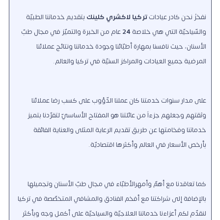
نفخرُ نحن كادر عيادات
تركيا لاكشري كلينك
بتقديم خدماتنا الطبيّة
والسّياحيّة التي هي خلاصة
24
عام من الخبرة والتميّز في مجال طبّ
الأسنان، حيث نافسنا بمهارة أطبّائنا وجودة خدماتنا ونتائج عملائنا
المرضية جميع العيادات والمراكز السنيّة في تركيا والعالم.
على مدار سنوات خدمتنا كان عملنا الدّؤوب على كسب رضا عملائنا
وثقتهم وجعلهم جزءاً من عائلتنا هو المفتاح الأساسيّ لتفرّدنا بتميز
خدماتنا وفخامتها عن طريق تقديم الرعاية المثلى والعناية الفائقة
بأرخص الأسعار في العالم وأكثرها اقتصاديّة.
كما تعاقدنا مع أهمّ وأمهرالأطبّاء في مجال طبّ الأسنان وتجميلها
بالإضافة إلى شراكتنا مع أفخم الفنادق والمشافي المتخصّصة في تركيا
لنقدّم لكم أعزاءنا خدماتنا العلاجيّة والسياحيّة على أكمل وجه وبأكثر