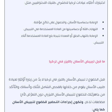
اختيارك أطبّاء عيادات تركيا لاكشري كلنيك الاحترافيين مثل:
الإصابة بحساسية الأسنان، والحصول على نتائج مؤقتة.
التهابات اللثة أو حساسيتها من المادة المستخدمة في التبييض.
الإصابة بالتهاب الحلق أو المعدة نتيجة بلع المادة المستخدمة أثناء
التبييض.
ما قبل تبييض الأسنان بالليزر في تركيا
قبل الخضوع لـ تبييض الأسنان بالليزر في تركيا لا بدّ من زيارةٍ أوّليّةٍ لعيادة
طبيب الأسنان يقوم من خلالها بالفحص الشامل للثّتك وأسنانك والتّأكّد
من جاهزيّتك للخضوع لتبييض الأسنان الليزري دون التعرّض لأيّ
مضاعفات تذكر،
وتكون إجراءات التحضير للخضوع لتبييض الأسنان
كما يلي: