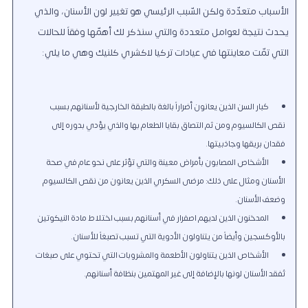
الأسباب متعدّدة ولكن السّبب الرئيسي هو تغيير لون الأسنان، والذي
يحدث نتيجة لعوامل متعددة والتي سنذكر لك أهمّها وفقاً للحالات
التي تمّت معاينتها في عيادات تركيا لاكشري كلنيك وهي ما يلي:
كبار السن الذين يعانون أضراراً بالغة بالطبقة الخارجية لأسنانهم بسبب
نقص الكالسيوم ومن ثم التصاق بقايا الطعام بها والذي يؤدي بدوره إلى
فقدان بريقها وجاذبيتها.
الأشخاص المصابون بأمراض معينة والتي تؤثر على نحو عام في صحة
الأسنان ومثال على ذلك: مرضى السكري الذين يعانون من نقص الكالسيوم
وضعف الأسنان.
المدخنون الذين لديهم اصفرار في أسنانهم بسبب اختلاط مادة النيكوتين
بالأوكسجين وأيضاً من يتناولون الأدوية التي تسبب تصبغاً للأسنان.
الأشخاص الذين يتناولون الأطعمة والمشروبات التي تحتوي على صبغات
تُفقد الأسنان لونها بالإضافة إلى غير المهتمين بنظافة أسنانهم.