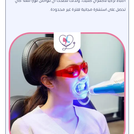
أطباء تركيا لاكشري كلنيك، ولذلك ننصحك أن تتواصل فوراً معنا؛ كي
تحصل على استشارة مجانية لفترة غير محدودة.