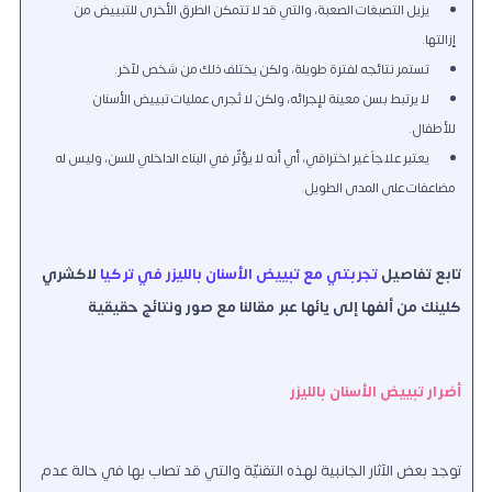
يزيل التصبغات الصعبة، والتي قد لا تتمكن الطرق الأخرى للتبييض من
إزالتها.
تستمر نتائجه لفترة طويلة، ولكن يختلف ذلك من شخص لآخر.
لا يرتبط بسن معينة لإجرائه، ولكن لا تُجرى عمليات تبييض الأسنان
للأطفال.
يعتبر علاجاً غير اختراقي، أي أنه لا يؤثّر في البناء الداخلي للسن، وليس له
مضاعفات على المدى الطويل.
تابع تفاصيل
تجربتي مع تبييض الأسنان بالليزر في تركيا
لاكشري
كلينك من ألفها إلى يائها عبر مقالنا مع صور ونتائج حقيقية
أضرار تبييض الأسنان بالليزر
توجد بعض الآثار الجانبية لهذه التقنيّة والتي قد تصاب بها في حالة عدم