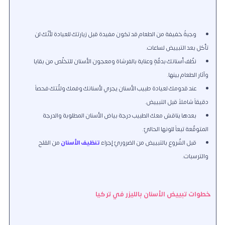
وجبةٌ خفيفة من الطعام قد تكون مفيدة قبل زيارتك للعيادة لأنّك لن
تأكل بعد التبييض لساعات.
نظّف أسنانك بدقّةٍ وعناية بالفرشاة ومعجون الأسنان للتخلّص من بقايا
وآثار الطعام بينها.
عند قدومك لعيادة طبيب الأسنان يجري لأسنانك وفمك ولثّتك فحصاً
دقيقاً شاملاً قبل التبييض.
بعدها يناقش معك الطبيب درجة بياض الأسنان المطلوبة والدرجة
المتوقّعة تبعاً للونها الحاليّ.
قبل الشّروع بالتبييض من الضروريّ إجراء
تنظيف الأسنان
من القلح
والترسبات.
خطوات تبييض الأسنان بالليزر في تركيا