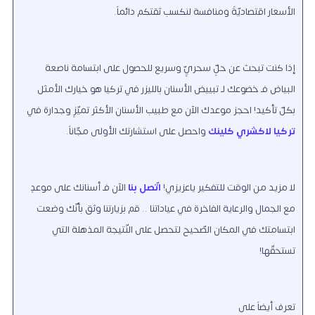
الأسعار اقتصاديّةً ومنافسة لنكسب ثقتكم دائماً.
إذا كنت تبحث عن حلٍّ سحريٍّ وسريع للحصول على ابتسامة ناصعة
البياض فـ خضوعك لـ تبييض الأسنان بالليزر في تركيا هو خيارك الأمثل
بكلّ تأكيد! احجز موعدك الآن مع طبيب الأسنان الأكثر تميّزٍ وجدارة في
تركيا لاكشري كلينك
واحصل على استشارتك الأولى مجّاناً.
لا مزيد من الوقت للتفكير ياعزيزي!
اتّصل بنا
الآن فـ أسنانك على موعدٍ
مع الجمال والرعاية الفاخرة في عياداتنا .. قم بزيارتنا وثق بأنّك وضعت
ابتسامتك في المكان الصّحيح لتحصل على النّتيجة المذهلة التي
تستحقّها!
تعرف أيضاً على