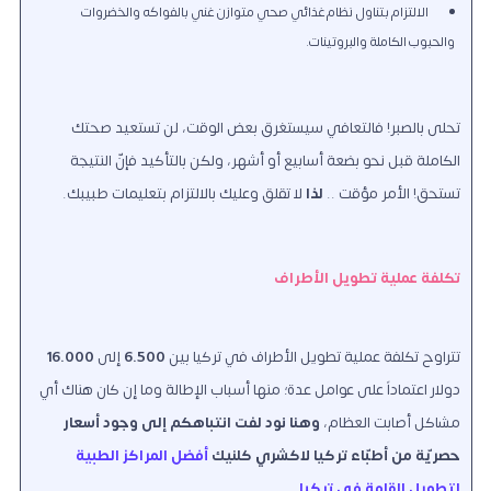
الالتزام بتناول نظام غذائي صحي متوازن غني بالفواكه والخضروات
والحبوب الكاملة والبروتينات.
تحلى بالصبر! فالتعافي سيستغرق بعض الوقت، لن تستعيد صحتك
الكاملة قبل نحو بضعة أسابيع أو أشهر، ولكن بالتأكيد فإنّ النتيجة
تستحق! الأمر مؤقت ..
لذا
لا تقلق وعليك بالالتزام بتعليمات طبيبك.
تكلفة عملية تطويل الأطراف
تتراوح تكلفة عملية تطويل الأطراف في تركيا بين
6.500
إلى
16.000
دولار اعتماداً على عوامل عدة؛ منها أسباب الإطالة وما إن كان هناك أي
مشاكل أصابت العظام،
وهنا نود لفت انتباهكم إلى وجود أسعار
حصريّة من أطبّاء تركيا لاكشري كلنيك
أفضل المراكز الطبية
لتطويل القامة في تركيا
.