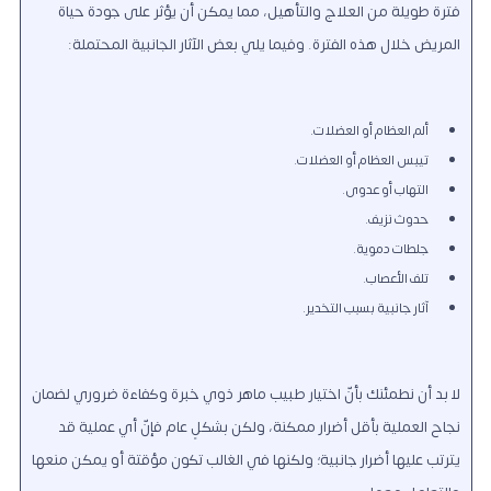
فترة طويلة من العلاج والتأهيل، مما يمكن أن يؤثر على جودة حياة
المريض خلال هذه الفترة. وفيما يلي بعض الآثار الجانبية المحتملة:
ألم العظام أو العضلات.
تيبس العظام أو العضلات.
التهاب أو عدوى.
حدوث نزيف.
جلطات دموية.
تلف الأعصاب.
آثار جانبية بسبب التخدير.
لا بد أن نطمئنك بأنّ اختيار طبيب ماهر ذوي خبرة وكفاءة ضروري لضمان
نجاح العملية بأقل أضرار ممكنة، ولكن بشكلٍ عام فإنّ أي عملية قد
يترتب عليها أضرار جانبية؛ ولكنها في الغالب تكون مؤقتة أو يمكن منعها