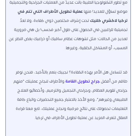
مع تطور التكنولوجيا الطبية باتت عديدٌ من العمليات الجراحية والتجميلية
موضع تساؤل للعديد! منها
عملية تطويل الأطراف التي تتم في
تركيا لاكشري كلنيك
تحت إشراف مختصين ذوي كفاءة، ولا تعدّ
تجميلية للراغبين في الحصول على طول أكبر فحسب! بل هي ضرورية
لعديدٍ من الحالات؛ مثل تشوهات عظام ساقيك أو ذراعيك بغض النظر عن
المسبب، أو المشاكل الخلقية، وغيرها.
قد تتساءل هل الأمر بهذه الكفاءة؟ نجيبك بنعم بالتأكيد، فنحن نوفر
طاقم من أفضل
جراح تطويل القامة
والأطراف لنجاح عمليتك "منهم
جراحي تقويم العظام، وجراحي التجميل والترميم، وأخصائيو العلاج
الطبيعي وغيرهم"، ومع الأخذ بالاعتبار جميع التحضيرات واتباع كافة
التعليمات لحصولك على نتائج مرضية ونجاح عمليتك، تابع معنا قراءة
المقال لتعرف المزيد عن عملية تطويل الأطراف في تركيا.