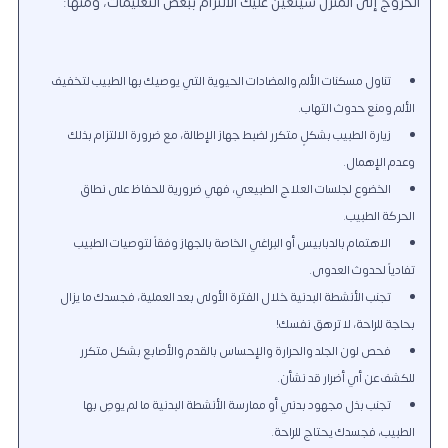
الخروج إلى المنزل سيتعين عليك الالتزام ببعض التعليمات، ومنها:
تناول مسكنات الألم والمضادات الحيوية التي يوصيك بها الطبيب لتخفيف
الألم ومنع حدوث التهاب.
زيارة الطبيب بشكلٍ متكرر لضبط جهاز الإطالة، مع ضرورة الالتزام بذلك
وعدم الإهمال.
الخضوع لجلسات العلاج الطبيعي، فهي ضرورية للحفاظ على نطاق
الحركة الطبيب.
الاهتمام بالدبابيس أو البراغي الخاصة بالجهاز وفقاً لتوصيات الطبيب
تفادياً لحدوث العدوى.
تجنب الأنشطة البدنية خلال الفترة الأولى بعد العملية، فجسدك ما يزال
بحاجة للراحة، لا ترهق نفسك!
فحص لون الجلد والحرارة والإحساس بالقدم والأصابع بشكل متكرر
للكشف عن أي أضرار قد نشأن.
تجنب بذل مجهود بدني أو ممارسة الأنشطة البدنية ما لم يوصِ بها
الطبيب، فجسدك يحتاج للراحة.