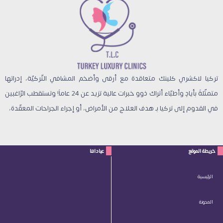
تركيا لاكشري كلينك متعاقدة مع أرقى وأضخم المشافي التّركيّة، إدراتها
متمثّلةً بأيادٍ وأطبّاء أتراك ذوو خبرات عالية تزيد عن 24 عاماً! وتستقطب الرّاغبين
في القدوم إلى تركيا بـ هدف العلاج من الأمراض، أو إجراء الجراحات المعقّدة،
خريطة الموقع
عياداتنا
الرئيسية
المدونة