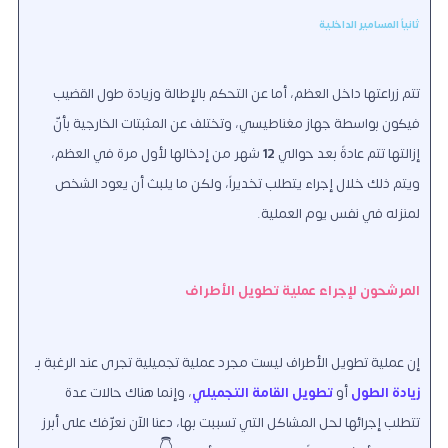
ثانياً المسامير الداخلية
تتمُّ زراعتها داخل العظم، أما عن التحكم بالإطالة وزيادة طول القضيب
فيكون بواسطة جهاز مغناطيسي، وتختلف عن المثبتات الخارجية بأنّ
إزالتها تتم عادةً بعد حوالي
12
شهر من إدخالها لأول مرة في العظم،
ويتم ذلك خلال إجراء يتطلب تخديراً، ولكن ما يلبث أن يعود الشخص
لمنزله في نفس يوم العملية.
المرشحون لإجراء عملية تطويل الأطراف
إن عملية تطويل الأطراف ليست مجرد عملية تجميلية تجرى عند الرغبة بـ
زيادة الطول
أو
تطويل القامة التجميلي
، وإنما هناك حالات عدة
تتطلب إجرائها لحل المشاكل التي تسببت بها، دعنا الآن نعرّفك على أبرز