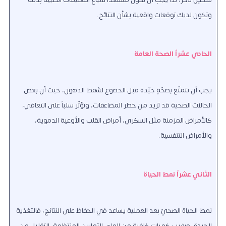
وتكون لديك توقعات واقعية بشأن النتائج.
الحادي عشراً الصحة العامة
يجب أن تتمتّع بصحّةٍ جيّدة قبل الخضوع لشفط الدهون، حيث أن بعض
الحالات الصحية قد تزيد من خطر المضاعفات، وتؤثّر سلباً على التعافي،
كالأمراض المزمنة مثل السكري، أمراض القلب والأوعية الدموية،
والأمراض التنفسية.
الثاني عشراً نمط الحياة
نمط الحياة الصحيّ بعد العملية يساعد في الحفاظ على النتائج، فالتغذية
الجيدة، وشرب كميات كافية من الماء، التمارين المنتظمة، التقليل من