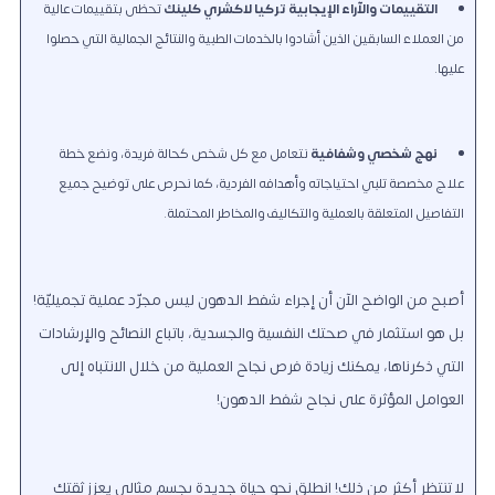
التقييمات والآراء الإيجابية
تركيا لاكشري كلينك
تحظى بتقييمات عالية
من العملاء السابقين الذين أشادوا بالخدمات الطبية والنتائج الجمالية التي حصلوا
عليها.
نهج شخصي وشفافية
نتعامل مع كل شخص كحالة فريدة، ونضع خطة
علاج مخصصة تلبي احتياجاته وأهدافه الفردية، كما نحرص على توضيح جميع
التفاصيل المتعلقة بالعملية والتكاليف والمخاطر المحتملة.
أصبح من الواضح الآن أن إجراء شفط الدهون ليس مجرّد عملية تجميليّة!
بل هو استثمار في صحتك النفسية والجسدية، باتباع النصائح والإرشادات
التي ذكرناها، يمكنك زيادة فرص نجاح العملية من خلال الانتباه إلى
العوامل المؤثرة على نجاح شفط الدهون!
لا تنتظر أكثر من ذلك! انطلق نحو حياة جديدة بجسم مثالي يعزز ثقتك