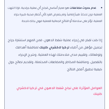
عدم حدوث مضاعفات
هو معيار أساسي لنجاح أي عملية جراحية، فإذا انتهت
العملية دون تدخلاً طبياً إضافياً، ولم يتعرض الفرد لأي أخطار صحية كبيرة جراء
العملية، تؤثر على سلامتة أو النتائج الجمالية للعملية فهي بذلك ناجحة.
إذا كنت تفكر في إجراء عملية شفط الدهون، فمن المهم استشارة جراح
تجميل مؤهل من أطباء
تركيا لاكشري كلينك
لمناقشة أهدافك
وتوقعاتك، وتقييم مدى ملاءمتك لهذه العملية، وشرح الإجراء
بالتفصيل، ومناقشة المخاطر والمضاعفات المحتملة، وتقديم نصائح حول
كيفية تحقيق أفضل النتائج.
العوامل المؤثرة على نجاح شفط الدهون في تركيا لاكشري
كلينك