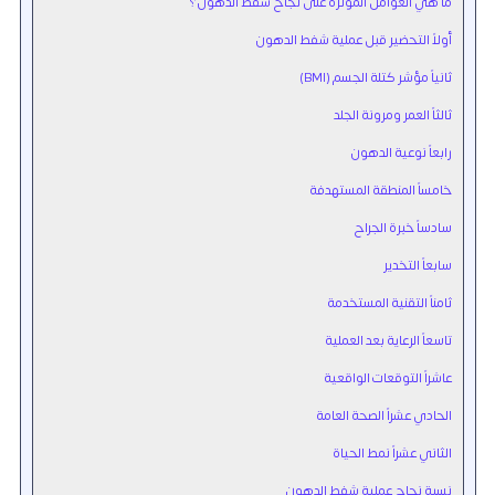
ما هي العوامل المؤثرة على نجاح شفط الدهون؟
أولاً التحضير قبل عملية شفط الدهون
ثانياً مؤشر كتلة الجسم (BMI)
ثالثاً العمر ومرونة الجلد
رابعاً نوعية الدهون
خامساً المنطقة المستهدفة
سادساً خبرة الجراح
سابعاً التخدير
ثامناً التقنية المستخدمة
تاسعاً الرعاية بعد العملية
عاشراً التوقعات الواقعية
الحادي عشراً الصحة العامة
الثاني عشراً نمط الحياة
نسبة نجاح عملية شفط الدهون