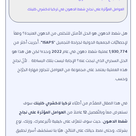
العوامل المؤثرة على نجاح شفط الدهون في تركيا لاكشري كلينك
هل شفط الدهون هو الحل الأمثل للتخلص من الدهون العنيدة؟ وفقاً
لإحصائيّات الجمعية الدولية لجراحة التجميل "
ISAPS
"
، أُجريت أكثر من
1,930,774
عملية شفط دهون في عام
2022
وحده! لكن هل هذا هو
الحل السحري الذي تبحث عنه؟ الإجابة ليست بتلك البساطة .. لأنّ نجاح
هذه العملية يعتمد على مجموعة من العوامل تتجاوز مهارة الجرّاح
وحسب.
في هذا المقال المقدّم من أطبّاء
تركيا لاكشري كلينك
سوف
نستعرض معاً وبالتّفصيل
12
عاملاً من
العوامل المؤثرة على نجاح
شفط الدهون
، حيث سوف تتعرّف على كيفية تأثيرعمرك، وزنك، نوع
بشرتك، وحتى نمط حياتك على النتائج، هيّا بنا نستكشف أسرار تحقيق