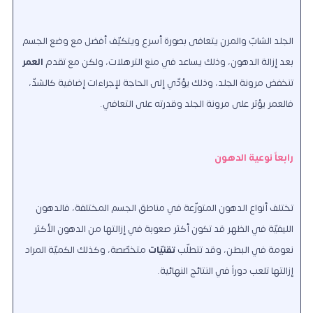
الجلد الشابّ والمرن يتعافى بصورة أسرع ويتكيّف أفضل مع وضع الجسم
بعد إزالة الدهون، وذلك يساعد في منع الترهلات، ولكن مع تقدم
العمر
تنخفض مرونة الجلد، وذلك يؤدّي إلى الحاجة لإجراءات إضافية كالشدّ،
فالعمر يؤثر على مرونة الجلد وقدرته على التعافي.
رابعاً نوعية الدهون
تختلف أنواع الدهون المتوزّعة في مناطق الجسم المختلفة، فالدهون
الليفيّة في الظهر قد تكون أكثر صعوبة في إزالتها من الدهون الأكثر
نعومة في البطن، وقد تتطلّب
تقنيّات
متخصّصة، وكذلك الكميّة المراد
إزالتها تلعب دوراً في النتائج النهائية.