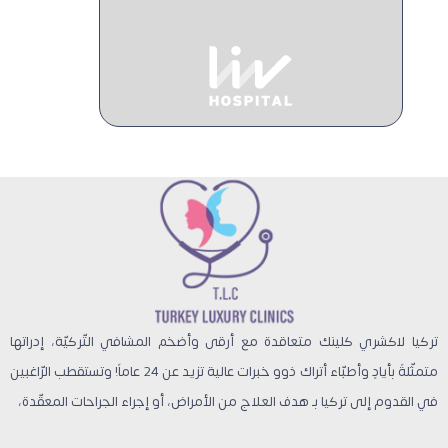
تركيا لاكشري كلينك متعاقدة مع أرقى وأضخم المشافي التّركيّة، إدراتها
متمثّلةً بأيادٍ وأطبّاء أتراك ذوو خبرات عالية تزيد عن 24 عاماً! وتستقطب الرّاغبين
في القدوم إلى تركيا بـ هدف العلاج من الأمراض، أو إجراء الجراحات المعقّدة،