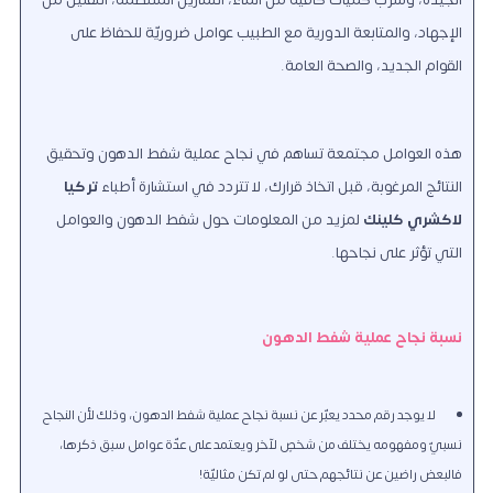
الإجهاد، والمتابعة الدورية مع الطبيب عوامل ضروريّة للحفاظ على
القوام الجديد، والصحة العامة.
هذه العوامل مجتمعة تساهم في نجاح عملية شفط الدهون وتحقيق
النتائج المرغوبة، قبل اتخاذ قرارك، لا تتردد في استشارة أطباء
تركيا
لاكشري كلينك
لمزيد من المعلومات حول شفط الدهون والعوامل
التي تؤثر على نجاحها.
نسبة نجاح عملية شفط الدهون
لا يوجد رقم محدد يعبّر عن نسبة نجاح عملية شفط الدهون، وذلك لأن النجاح
نسبيّ ومفهومه يختلف من شخصٍ لآخر ويعتمد على عدّة عوامل سبق ذكرها،
فالبعض راضين عن نتائجهم حتى لو لم تكن مثاليّة!