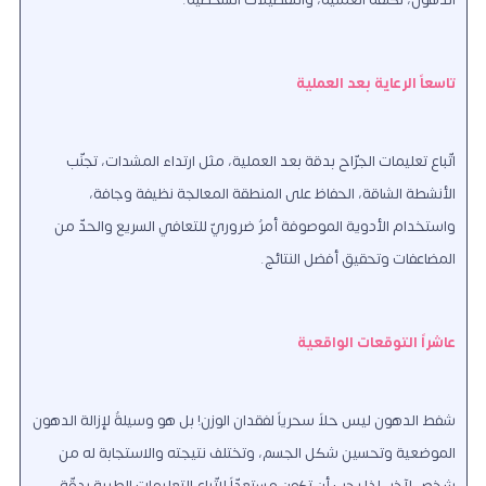
تاسعاً الرعاية بعد العملية
اتّباع تعليمات الجرّاح بدقة بعد العملية، مثل ارتداء المشدات، تجنّب
الأنشطة الشاقة، الحفاظ على المنطقة المعالجة نظيفة وجافة،
واستخدام الأدوية الموصوفة أمرٌ ضروريّ للتعافي السريع والحدّ من
المضاعفات وتحقيق أفضل النتائج.
عاشراً التوقعات الواقعية
شفط الدهون ليس حلاً سحرياً لفقدان الوزن! بل هو وسيلةٌ لإزالة الدهون
الموضعية وتحسين شكل الجسم، وتختلف نتيجته والاستجابة له من
شخصٍ لآخر، لذا يجب أن تكون مستعدّاً لاتّباع التعليمات الطبية بدقّة