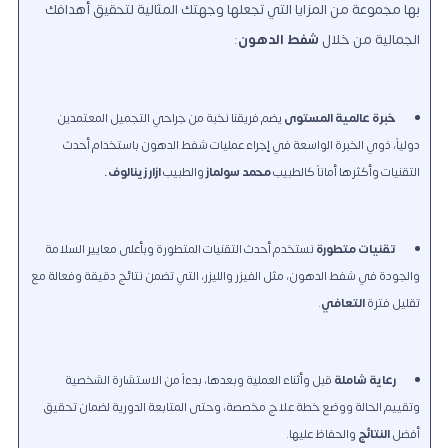
بها مجموعة من المزايا التي تجعلها وجهتك المثالية لتحقيق أهدافك
الجمالية من خلال
شفط الدهون
:
خبرة عالمية المستوى
يضم فريقنا نخبة من جراحي التجميل المعتمدين
دولياً، ذوي الخبرة الواسعة في إجراء عمليات شفط الدهون باستخدام أحدث
التقنيات وأكثرها أماناً كالطبيب
محمد سولماز
والطبيب
ازار زينالوف
.
تقنيات متطورة
نستخدم أحدث التقنيات المتطورة وبأعلى معايير السلامة
والجودة في شفط الدهون، مثل الفيزر والليزر، التي تضمن نتائج دقيقة وفعالة مع
تقليل فترة
التعافي
.
رعاية شاملة
قبل وأثناء العملية وبعدها، بدءاً من الاستشارة الشخصية
وتقييم الحالة ووضع خطة علاج مخصصة، وحتى المتابعة الدورية لضمان تحقيق
أفضل
النتائج
والحفاظ عليها.