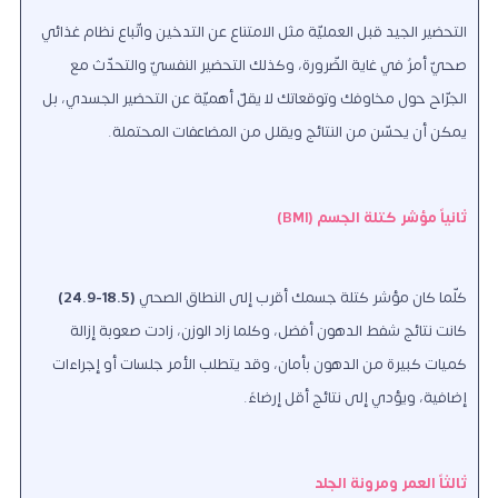
التحضير الجيد قبل العمليّة مثل الامتناع عن التدخين واتّباع نظام غذائي
صحيّ أمرٌ في غاية الضّرورة، وكذلك التحضير النفسيّ والتحدّث مع
الجرّاح حول مخاوفك وتوقعاتك لا يقلّ أهميّة عن التحضير الجسدي، بل
يمكن أن يحسّن من النتائج ويقلل من المضاعفات المحتملة.
ثانياً مؤشر كتلة الجسم (BMI)
كلّما كان مؤشر كتلة جسمك أقرب إلى النطاق الصحي
(18.5-24.9)
كانت نتائج شفط الدهون أفضل، وكلما زاد الوزن، زادت صعوبة إزالة
كميات كبيرة من الدهون بأمان، وقد يتطلب الأمر جلسات أو إجراءات
إضافية، ويؤدي إلى نتائج أقل إرضاءً.
ثالثاً العمر ومرونة الجلد