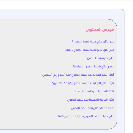
فهرس المحتوى
متى تظهر نتائج عملية شفط الدهون؟
متى تظهر نتائج عملية شفط الدهون بالفيزر؟
نتائج عملية شفط الدهون
ماهي نتائج شفط الدهون المتوقعة؟
أولاً: النتائج الفورية بعد شفط الدهون "بعد أسبوع إلى أسبوعين"
ثانياً: النتائج النهائية بعد شفط الدهون "بعد 6 - 12 شهر"
ثالثاً: التحسينات الوظيفية والصحية
الآثار الجانبية المحتملة بعد شفط الدهون
نصائح الحفاظ على نتائج شفط الدهون
نتائج عمليات شفط الدهون مع تركيا لاكشري كلينك