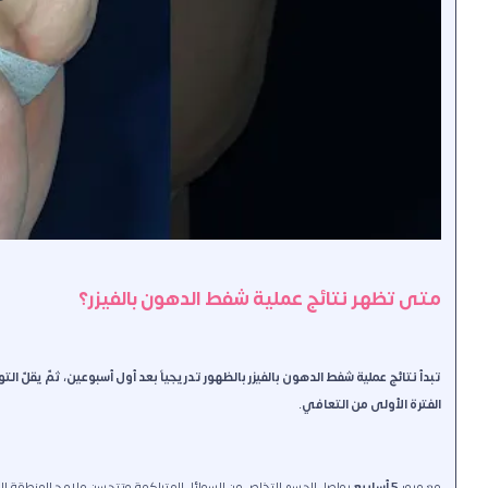
متى تظهر نتائج عملية شفط الدهون بالفيزر؟
تبدأ نتائج عملية شفط الدهون بالفيزر بالظهور تدريجياً بعد أول أسبوعين، ثمّ يقلّ
الفترة الأولى من التعافي.
مع مرور
5 أسابيع
يواصل الجسم التخلص من السوائل المتراكمة وتتحسن ملامح المنطقة المعا