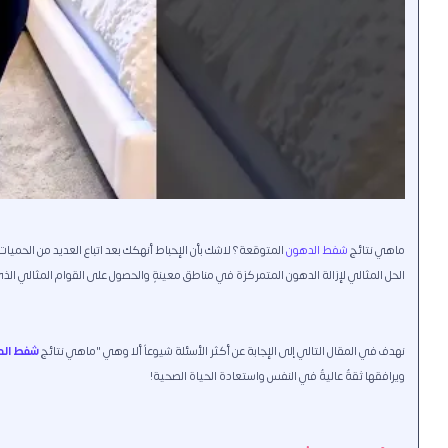
ماهي نتائج
شفط الدهون
المتوقعة؟ لاشك بأن الإحباط أنهكك بعد اتباع العديد من الحمي
الحل المثالي لإزالة الدهون المتمركزة في مناطق معينةٍ والحصول على القوام المثالي الذي
نهدف في المقال التالي إلى الإجابة عن أكثر الأسئلة شيوعاً ألا وهي "ماهي نتائج
شفط ال
ويرافقها ثقةٌ عاليةٌ في النفس واستعادة الحياة الصحية!