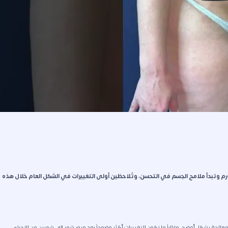
 التورم وتبدأ ملامح الجسم في التحسن، وتُلاحظين أولى التغييرات في الشكل العام خلال هذه
لجة بشكل أوضح، وغالباً ما تكون التغييرات أكثر وضوحاً بعد مرور شهر إلى شهرين من الإجراء.