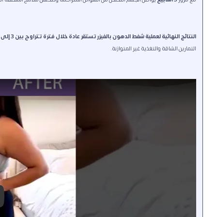
النتائج النهائية لعملية شفط الدهون بالفيزر تستقر عادة خلال فترة تتراوح بين 3 إلى 6 أشهر حسب طبيعة الجسم والتزامكِ بالتعليمات الطبية
التمارين الشاقة والتغذية غير المتوازنة.