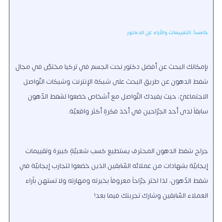
خامساً: التقييمات والآراء عن الدكتور
بإمكانك البحث عن أفضل دكتور نحت الجسم في تركيا مختصٍّ في مجال
شفط الدهون عن طريق البحث على شبكة الإنترنت وشبكات التّواصل
الاجتماعيّ، حيث يفيدك التّواصل مع أشخاص خضعوا لشفط الدّهون
سابقاً لدى أحد الجرّاحين في أخذ فكرةٍ أكثر واقعيّة.
جراح شفط الدهون المحترف يستطيع كسب شعبيّةٍ كبيرة وتقييمات
إيجابيّة بشهادات من عملائه السّابقين الذين خضعوا لتجارب إيجابيّة في
شفط الدّهون، لذا اختر جرّاحاً معروفاً بخبرته ومهارته ولا تستهن بآراء
العملاء السّابقين وشارك تجربتك فيما بعد!