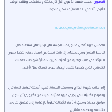
الدهون
، جعلت شفط الدّهون أقلّ آثار جانبيّة ومضاعفات وقلّلت الوقت
اللّازم للتّعافي بعد العمليّة بشكلٍ ملحوظ.
رابعاً: السمعة ونوع المشافي التي يعمل بها
تنعكس خبرة أفضل دكتور نحت الجسم في تركيا على سمعته في
الوسط الطبيّ وبين عملائه، إذا كنت تبحث عن افضل دكتور شفط دهون
لا تتردّد في طلب توصيةٍ من أطبّاء آخرين، كما أنّ شهادات العملاء
السّابقين الذين خضعوا لنفس الإجراء سوف تفيدك بكلّ تأكيد.
إلى جانب شهرة الجرّاح وسمعته الحسنة، تظهر أهمّيّة تصنيف المشافي
والمراكز الطّبيّة التي يجري فيها عمليّاته، حيث من الضّروريّ أن تكون
مرافق حديثة ومجهّزةً بأكثر التّقنيّات تطوّراً بالإضافة إلى تحقيق شروط
السّلامة والعقامة التّامّين.