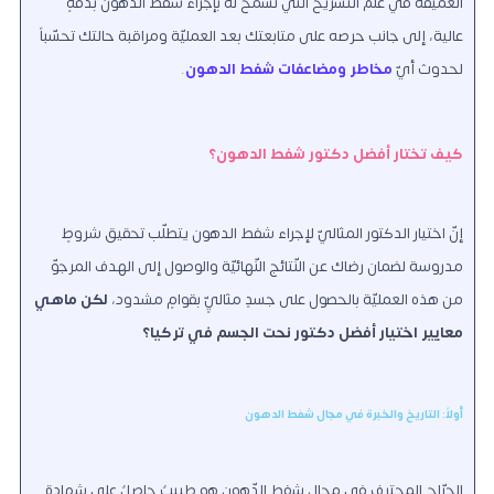
العميقة في علم التّشريح التي تسمح له بإجراء شفط الدّهون بدقّةٍ
عالية، إلى جانب حرصه على متابعتك بعد العمليّة ومراقبة حالتك تحسّباً
لحدوث أيّ
مخاطر ومضاعفات شفط الدهون
.
كيف تختار أفضل دكتور شفط الدهون؟
إنّ اختيار الدكتور المثاليّ لإجراء شفط الدهون يتطلّب تحقيق شروطٍ
مدروسة لضمان رضاك عن النّتائج النّهائيّة والوصول إلى الهدف المرجوّ
من هذه العمليّة بالحصول على جسدٍ مثاليٍّ بقوامٍ مشدود،
لكن ماهي
معايير اختيار أفضل دكتور نحت الجسم في تركيا؟
أولاً: التاريخ والخبرة في مجال شفط الدهون
الجرّاح المحترف في مجال شفط الدّهون هو طبيبٌ حاصلٌ على شهادة