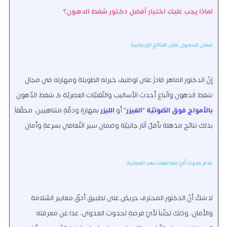
لماذا يجب عليك اختيار أفضل دكتور شفط الدهون؟
ضمان الحصول على النتائج الإيجابية
إنّ الدكتور الماهر قادرٌ على توظيف خبرته الطويلة ومهارته في مجال
شفط الدهون واتّباع أحدث الأساليب والتّقنيّات العصريّة كـ شفط الدّهون
بالأمواج فوق الصّوتيّة
"
الفيزر
" أو
الليزر
بمهارةٍ ودقّةٍ متناهيين، محقّقاً
بذلك نتائج مذهلة بأقلّ آثار جانبيّة وضمان سير التّعافي بسرعةٍ وأمان.
عدم حدوث أيّ مضاعفات بعد العملية
لا شكّ أنّ الدكتور المحترف حريصٌ على تطبيق أدقّ معايير السّلامة
والأمان، وذلك تجنّباً لأيّ فرصةٍ لحدوث العدوى، عدا عن معرفته