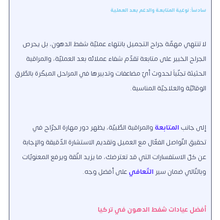
سادساً: نوعية المتابعة والدعم بعد العملية
لا تنتهي مهمّة جراح التجميل بانتهاء عمليّة شفط الدهون، بل يحرص
الجراح الخبير على متابعة تقدّم شفاء عملائه بعد العمليّة، والمراقبة
الحثيثة تجنّباً لحدوث أيّ مضاعفات وتدبيرها في المراحل المبكّرة بالطّرق
الوقائيّة والعلاجيّة المناسبة.
إلى جانب
المتابعة
والمراقبة الطّبيّة، يظهر دور مهارة الجرّاح في
تحقيق التّواصل الفعّال مع العميل وتقديم الاستشارة الدّقيقة والإجابة
عن كلّ الاستفسارات التي قد تعترضك، ما يزيد الثّقة ويرفع المعنويّات
وبالتّالي ضمان سير
التّعافي
على أفضل وجه.
أفضل عيادات شفط الدهون في تركيا