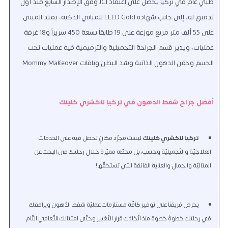
طبي عام في تركيا يحصل على اعتماد JCI وفق الإصدار السابع منذ أول
تدقيق له، إلى جانب شهادة LEED Gold للمباني الذكية، يمتد المبنى
على 55 ألف متر مربع موزعة على 19 طابقاً بسعة 450 سريراً و18 غرفة
عمليات، ويدير قسم الجراحة التجميلية والترميمية فيه عمليات نحت
الجسم وحقن الدهون الذاتية وشد البطن وباقات Mommy Makeover.
أفضل جراح شفط الدهون في تركيا لاكشري كلينك
تركيا لاكشري كلينك
ليست مجرّد مكانٍ تحصل فيه على الخدمات
العلاجيّة والتّجميليّة وحسب، بل محطّة مميّزة خلال رحلتك في البحث عن
المثاليّة والجمال والعناية الفائقة التي تستحقّها!
يحرص فريقنا على توفير كافّة مستلزمات عمليّة شفط الدّهون ويرافقك
في رحلتك خطوةً خطوة منذ اتّخاذك قرار التّغيير وحتّى امتثالك للتّعافي التّام