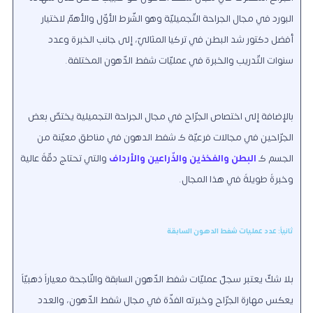
البورد في مجال الجراحة التّجميليّة وهو الشّرط الأوّل والأهمّ لاختيار
أفضل دكتور شد البطن في تركيا المثاليّ، إلى جانب الخبرة وعدد
سنوات التّدريب والخبرة في عمليّات شفط الدّهون المختلفة.
بالإضافة إلى اختصاص الجرّاح في مجال الجراحة التجميلية يختصّ بعض
الجرّاحين في مجالات فرعيّة كـ شفط الدهون في مناطق معيّنة من
الجسم كـ
البطن
والفخذين
والذّراعين
والأرداف
والتي تحتاج دقّةً عالية
وخبرةً طويلةً في هذا المجال.
ثانياً: عدد عمليات شفط الدهون السابقة
بلا شكّ يعتبر سجلّ عمليّات شفط الدّهون السابقة والنّاجحة معياراً ذهبيّاً
يعكس مهارة الجرّاح وخبرته الفذّة في مجال شفط الدّهون، والعدد