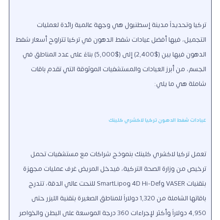
تركيا وتحديداً مدينة إسطنبول هي وجهة عالمية رائدة لعمليات
التجميل، فيها أفضل عيادات شفط الدهون في تركيا تتراوح أسعار شفط
الدهون فيها بين ($2,400) إلى ($5,000) بناءً على عدد المناطق في
الجسم، من أبرز العيادات والمستشفيات الموثوقة التي تقدم باقات
شاملة هي ما يلي:
عيادات شفط الدهون تركيا لاكشري كلينك
تعمل تركيا لاكشري كلينك بنموذج شراكات مع مستشفيات تحمل
ترخيص من وزارة الصحة التركية، فيدخل المريض غرف عمليات مجهزة
بتقنيات VASER و4D Hi-Def وSmartLipo للنحت عالي الدقة، تتدرج
باقاتها الشاملة من 1,320 دولاراً للمناطق الصغيرة بتقنية الليزر حتى
4,950 دولاراً وأكثر لإجراءات 360 درجة الموسعة على البطن والخواصر