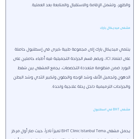
والظهر، وتشمل الإقامة والاستقبال والمتابعة بعد العملية.
مشفى ميديكال بارك
ينتمي ميديكال بارك إلى مجموعة طبية كبرى في إسطنبول حاصلة
على اعتماد JCI، ويضم قسم الجراحة التجميلية فيه أطباء حاصلين على
البورد ضمن منظومة متعددة التخصصات، يجمع المشفى بين شفط
الدهون وتجميل الأنف وشد الوجه والجفون وتكبير الثدي وشد البطن
والجراحات الترميمية داخل رحلة علاجية واحدة.
مشفى BHT في اسطنبول
يحمل مشفى BHT Clinic Istanbul Tema تميزاً نادراً، حيث صار أول مركز