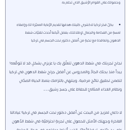
وحصولك على القوام الرّشيق الذي تحلم به.
بكلّ فخر تركيا لاكشري كلينك هدفها تقديم الرّعاية المميّزة لك وإضفاء
لمسةٍ من الفخامة والجمال لإطلالتك، بفضل اتّباعنا أحدث تقنيّات شفط
الدهون وتعاقدنا مع نخبةٍ من أفضل دكتور نحت الجسم في تركيا
نجاح تجربتك في شفط الدهون تتعلّق بك يا عزيزي بشكلٍ قد لا تتوقّعه!
يبدأ منذ بحثك الجادّ والمدروس عن أفضل جراح شفط الدهون في تركيا
لتضمن تحقيق نتائج مرضية، وينتهي بالتزامك بنمط الحياة الصحّي
ونظام الغذاء المثاليّ للحفاظ على جسدٍ رشيق…
لا داعي لمزيدٍ من البحث عن أفضل دكتور نحت الجسم في تركيا! عياداتنا
الفاخرة وجهتك الأمثل للحصول على تجربةٍ احترافيّة في شفط الدّهون
على يد جرّاحي تركيا الأوائل الذين أثبتوا جدارتهم في مجال الجراحة