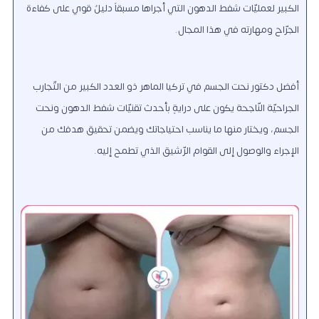
الكبير لعمليّات شفط الدهون التي أجراها مسبقاً دليلٌ قويٌّ على كفاءة
الجرّاح ومهارته في هذا المجال.
أفضل دكتور نحت الجسم في تركيا الماهر ذو العدد الكبير من التّجارب
الجراحيّة النّاجحة يكون على درايةٍ بأحدث تقنيّات شفط الدهون ونحت
الجسم، ويختار منها ما يناسب احتياجاتك ويضمن تحقيق هدفك من
الإجراء والوصول إلى القوام الرّشيق الذي تطمح إليه.