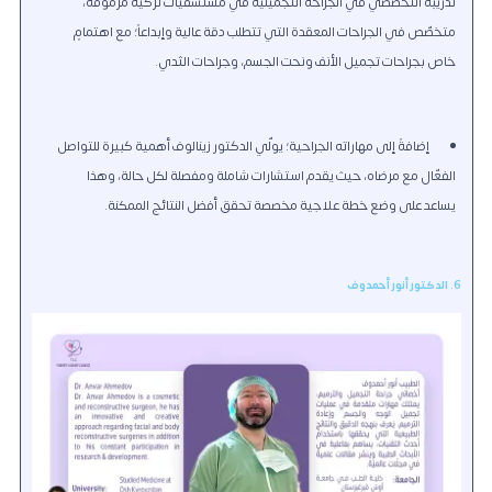
تدريبه التخصصي في الجراحة التجميلية في مستشفيات تركية مرموقة،
متخصّص في الجراحات المعقدة التي تتطلب دقة عالية وإبداعاً؛ مع اهتمامٍ
خاص بجراحات تجميل الأنف ونحت الجسم، وجراحات الثدي.
إضافةً إلى مهاراته الجراحية؛ يولّي الدكتور زينالوف أهمية كبيرة للتواصل
الفعّال مع مرضاه، حيث يقدم استشارات شاملة ومفصلة لكل حالة، وهذا
يساعد على وضع خطة علاجية مخصصة تحقق أفضل النتائج الممكنة.
6. الدكتور أنور أحمدوف