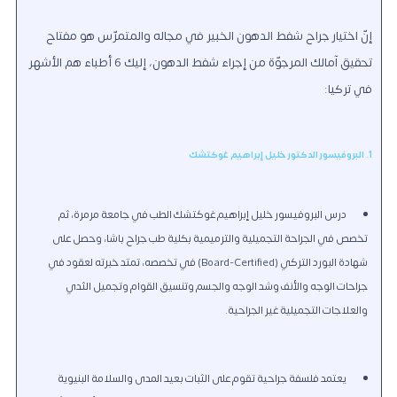
إنّ اختيار جراح شفط الدهون الخبير في مجاله والمتمرّس هو مفتاح
تحقيق آمالك المرجوّة من إجراء شفط الدهون، إليك 6 أطباء هم الأشهر
في تركيا:
1. البروفيسور الدكتور خليل إبراهيم غوكتشك
درس البروفيسور خليل إبراهيم غوكتشك الطب في جامعة مرمرة، ثم
تخصص في الجراحة التجميلية والترميمية بكلية طب جراح باشا، وحصل على
شهادة البورد التركي (Board-Certified) في تخصصه، تمتد خبرته لعقود في
جراحات الوجه والأنف وشد الوجه والجسم وتنسيق القوام وتجميل الثدي
والعلاجات التجميلية غير الجراحية.
يعتمد فلسفة جراحية تقوم على الثبات بعيد المدى والسلامة البنيوية