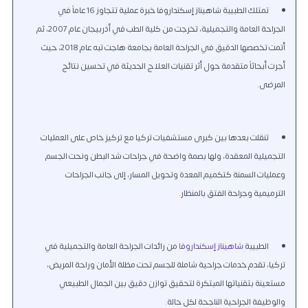
تمتلك الطبيبة شاهيناز إسكنداروفا خبرة عملية تتجاوز 16 عاماً في
الجراحة العامة والتجميلية، تخرجت من كلية الطب في أذربيجان عام 2007، ثم
أتمت تخصصها الدقيق في الجراحة العامة بجامعة هاجت تبه عام 2018، حيث
أجرت أبحاثاً متقدمة حول أثر تقنيات العلاج الحديثة في تحسين نتائج
المرضى.
تنقلت بعدها بين كبرى مستشفيات تركيا مع تركيز خاص على العمليات
التجميلية المعقدة، ولها بصمة واضحة في جراحات شد البطن ونحت الجسم
وعمليات السمنة كتكميم المعدة وتحويل المسار، إلى جانب الجراحات
الترميمية وجراحة الفتق بالمنظار.
الطبيبة
شاهيناز إسكنداروفا
من رائدات الجراحة العامة والتجميلية في
تركيا، تقدم خدمات جراحية شاملة للجسم تحت مظلة الأمان وراحة المريض،
مستعينة بتقنياتها المبتكرة لتحقيق توازن دقيق بين الجمال الطبيعي
والوظيفة الجراحية الناجحة لكل حالة.