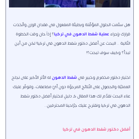
هل سئمت الحلول المؤقّتة وبطيئة المفعول في فقدان الوزن واتّخذت
قرارك بإجراء
عملية شفط الدهون في تركيا
؟ إذاً حان وقت الخطوة
التّالية .. البحث عن أفضل دكتور شفط الدهون في تركيا! لكن من أين
تبدأ؟ وكيف سوف تبحث؟!
اختيار دكتور مخضرمٍ وخبيرٍ في
شفط الدهون
له الأثر الأكبر على نجاح
العمليّة والحصول على النّتائج المرجوّة دون أيّ مضاعفات، ولنوفّر عليك
عناء البحث نقدّم لك هذا المقال كـ دليلٍ لاختيار أفضل دكتور شفط
الدهون في تركيا ونقترح عليك جرّاحينا المحترفين..
أفضل دكتور شفط الدهون في تركيا