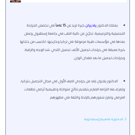
يمتلك الدكتور
يلديران
خبرة تزيد عن
15 عاماً
في تخصص الجراحة
التجميلية والترميمية، تخرّج من كلية الطب في جامعة إسطنبول وعمل
بعدها في مؤسسات طبية مرموقة في تركيا وخارجها، اكتسب من خلالها
خبرة عميقة في جراحات تجميل الأنف، تجميل الثدي، شد الوجه والرقبة،
وجراحات تجميل ما بعد فقدان الوزن
الدكتور يلديران يُعد من جراحي الصف الأول في مجال التجميل بتركيا،
ويُعرف عنه التزامه الصارم بتقديم نتائج متوازنة وطبيعية تُرضي تطلعات
المرضى وتعزز شعورهم بالراحة والثقة في مظهرهم
3. الدكتورة شاهيناز إسكنداروفا