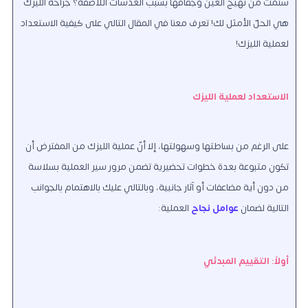
سئمت من تهيُّج العين وجفافها بسبب العدسات اللّاصقة؟ جراحة الليزّك
هي الحلّ الأمثل لك! تعرف معنا في المقال التالي على كيفية الاستعداد
لعملية الليزك!
الاستعداد لعملية الليزك
على الرغم من بساطتها وسهولتها، إلا أنّ عملية الليزك من المفترض أن
تكون متبوعة بعدة خطوات تحضيرية تضمن مرور سير العملية بسلاسة
من دون أية مضاعفات أو آثار جانبية، وبالتالي عليك بالاهتمام بالجوانب
التالية لضمان
عوامل نجاح
العملية:
أولاً: التقييم المبدئي