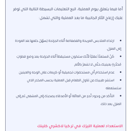
أما فيما يتعلق بيوم العملية، اتبع التعليمات البسيطة التالية التي توفر
عليك إزعاج الآثار الجانبية ما بعد العملية والتي تشمل:
ارتداء الملابس المريحة والفضفاضة أثناء الجراحة يُسهّلُ خلعها عند العودة
إلى المنزل.
كُنّ مُستعدّاً عقليّاً لأنّك ستكون مستيقظاً أثناء الجراحة بعد وضع قطراتٍ
مُخدّرةٍ بعينيك حتّى لا تشعرُ بالألم.
عدم استخدام أي مستحضرات تجميلية أو كريمات على الوجه والعينين
استشر طبيبك عن تناول الطعام قبل العملية بحسب المخدر الذي
ستستعمله
التأكد من وجود أحدٍ من العائلة أو الأصدقاء يصحبك إلى المشفى ثم إلى
المنزل بعد ذلك.
الاستعداد لعملية الليزك في تركيا لاكشري كلينك