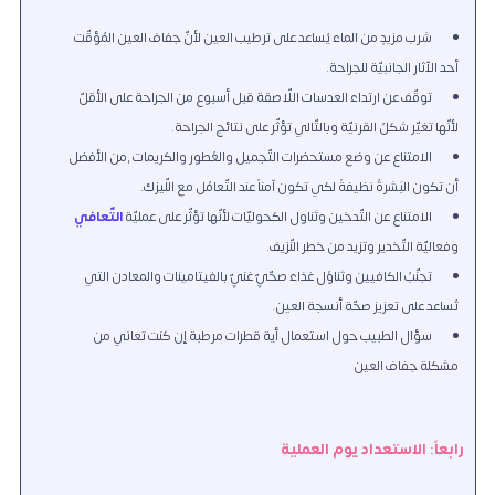
شرب مزيدٍ من الماء يُساعد على ترطيب العين لأنّ جفاف العين المُؤقّت
أحد الآثار الجانبيّة للجراحة.
توقّف عن ارتداء العدسات اللّاصقة قبل أسبوع من الجراحة على الأقلّ
لأنّها تغيّر شكلُ القرنيّة وبالتّالي تؤثّر على نتائج الجراحة.
الامتناع عن وضع مستحضرات التّجميل والعُطور والكريمات ,من الأفضل
أن تكون البَشرةُ نظيفةً لكي تكون آمناً عند التّعامُل مع اللّيزك.
الامتناع عن التّدخين وتَناول الكحوليّات لأنّها تؤثّر على عمليّة
التّعافي
وفعاليّة التّخدير وتزيد من خطر النّزيف.
تجنّبُ الكافيين وتَناوُل غذاء صحّيٍّ غنيٍّ بالفيتامينات والمعادن التي
تُساعد على تعزيز صحّة أنسجة العين.
سؤال الطبيب حول استعمال أية قطرات مرطبة إن كنت تعاني من
مشكلة جفاف العين
رابعاً: الاستعداد يوم العملية