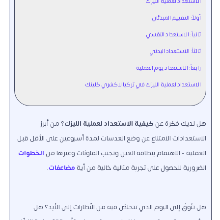
الاستعداد لعملية الليزك
أولاً: التقييم المبدئي
ثانياً: الاستعداد النفسي
ثالثاً: الاستعداد البدني
رابعاً: الاستعداد يوم العملية
الاستعداد لعملية الليزك في تركيا لاكشري كلينك
هل لديك فكرة عن
كيفية الاستعداد لعملية الليزك
؟ من أبرز
الاستعدادات الامتناع عن وضع العدسات لمدة أسبوعين على الأقل قبل
العملية - الاهتمام بنظافة العين وتجنب الملوثات وغيرها من
الخطوات
الضرورية للحصول على تجربة مثالية خالية من أية
مضاعفات
.
هل تتُوقُ إلى اليوم الذي تتخلصُ فيه من النّظارات إلى الأبد؟ هل