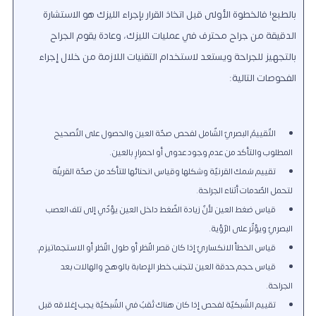
بالطبع! فالخطوة الأولى قبل اتخاذ القرار بإجراء الليزك هو الاستشارة
الدقيقة من جراح محترف في عمليات الليزك، وعادة يقوم الجراح
بالتجهيز للجراحة ويستعد لاستخدام التقنيات اللازمة من خلال إجراء
الفحوصات التالية:
التّقييمُ البصريّ الشّامل لفحص صحّة العين والحصول على التّصحيح
المطلوب والتأكد من عدم وجود عدوى أو احمرارٍ بالعين.
تقييم سُمك القرنيّة وشكلها وقياس انحنائها للتأكد من صحّة القرينّة
لتحمُّل الصّدمات أثناء الجراحة.
قياس ضغط العين لأنّ زيادة الضّغط داخل العين يؤدّي إلى تلف العصب
البصريّ ويؤثّر على الرّؤية.
قياس الخطأ الانكساريّ إذا كان قصر النّظر أو طول النّظر أو الاستجماتيزم.
قياس حجم حدقة العين لتجنُّب خطر الإصابة بالوهج والهالات بعد
الجراحة.
تقييم الشّبكيّة لفحص إذا كان هناك ثُقبٌ في الشّبكيّة يجب إغلاقه قبل