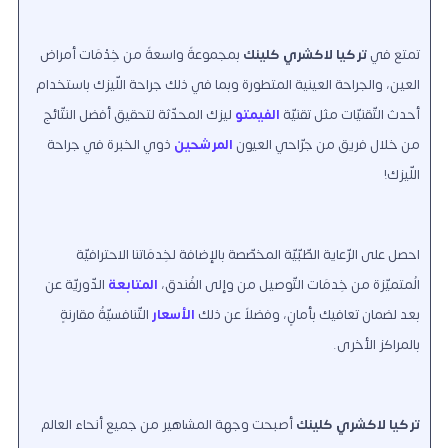
تمتع في
تركيا لاكشري كلينك
بمجموعةً واسعةً من خِدْمَات أمراض
العين، والجراحة العينية المتطورة وبما في ذلك جراحة اللّيزك باستخدام
أحدث التّقنيّات مثل تقنيّة
الفيمتو
ليزك المحدّثة لتحقيق أفضل النتّائج
من خلال فريق من جرّاحي العيون
المرشحين
ذوي الخبرة في جراحة
اللّيزك!
احصل على الرّعاية الطّبّيّة المخصّصة بالإضافة لخِدمَاتنا الاحترافيّة
الُمتميّزة من خِدمَات التّوصيل من وإلى الفُندق،
المتابعة
الدّوريّة عن
بعد لضمان تعافيك بأمانٍ، وفضلاً عن ذلك
الأسعار
التّنافسيّةُ مقارنةٍ
بالمراكز الأخرى.
تركيا لاكشري كلينك
أصبحت وجهة المشاهير من جميع أنحاء العالم