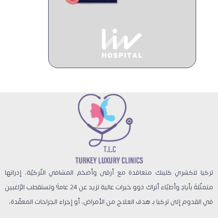
تركيا لاكشري كلينك متعاقدة مع أرقى وأضخم المشافي التّركيّة، إدراتها
متمثّلةً بأيادٍ وأطبّاء أتراك ذوو خبرات عالية تزيد عن 24 عاماً! وتستقطب الرّاغبين
في القدوم إلى تركيا بـ هدف العلاج من الأمراض، أو إجراء الجراحات المعقّدة،