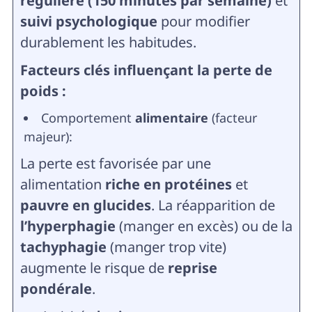
régulière (150 minutes par semaine)
et
suivi psychologique
pour modifier
durablement les habitudes.
Facteurs clés influençant la perte de
poids :
Comportement
alimentaire
(facteur
majeur):
La perte est favorisée par une
alimentation
riche en protéines
et
pauvre en glucides
. La réapparition de
l’hyperphagie
(manger en excès) ou de la
tachyphagie
(manger trop vite)
augmente le risque de
reprise
pondérale
.