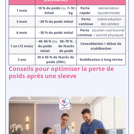
~
10 % du poids
(ou
7–10
)
Perte
(alimentation
1 mois
initial
kg
rapide
liquide/mixée)
Perte
(réintroduction
3 mois
~
20 % du poids initial
continue
des solides)
Perte
(soutien nutritionnel
6 mois
~
30 % du poids initial
continue
+ activité physique)
~
40–50 %
(ou
50–70 %
)
Consolidation / début de
1 an (12 mois)
du poids
de l’excès
stabilisation
initial
de poids
45 à 65 % de l’excès de
2 ans
Stabilisation à long terme
poids (EWL)
Conseils pour optimiser la perte de
poids après une sleeve