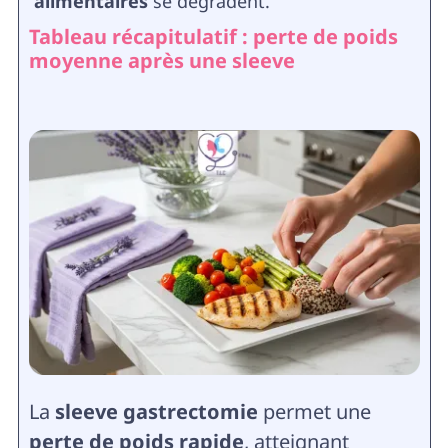
alimentaires
se dégradent.
Tableau récapitulatif : perte de poids
moyenne après une sleeve
La
sleeve gastrectomie
permet une
perte de poids rapide
, atteignant