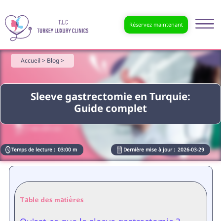
Réservez maintenant
Accueil >
Blog >
Sleeve gastrectomie en Turquie:
Guide complet
Temps de lecture :
03:00 m
Dernière mise à jour :
2026-03-29
Table des matières