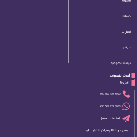
المدونة
خدماتنا
اتصل بنا
من نحن
سياسة الخصوصية
أحدث الفيديوات
 اتصل بنا 
+90 507 739 19 00
+90 507 739 19 00
[email protected]
ابقى على اطلاع مع آخر الأخبار الطبية