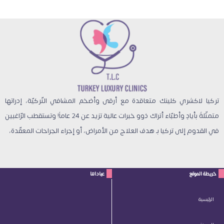
تركيا لاكشري كلينك متعاقدة مع أرقى وأضخم المشافي التّركيّة، إدراتها
متمثّلةً بأيادٍ وأطبّاء أتراك ذوو خبرات عالية تزيد عن 24 عاماً! وتستقطب الرّاغبين
في القدوم إلى تركيا بـ هدف العلاج من الأمراض، أو إجراء الجراحات المعقّدة،
خريطة الموقع
عياداتنا
الرئيسية