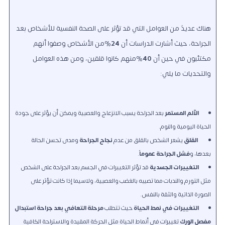
هناك عديدٌ من العوامل التي قد تؤثر على الصحة النفسية للأشخاص بعد
الجراحة، حيث أشارت الدراسات أن
24
%من الأشخاص وصفوا أنهم
مكتئبون في حين أن
40
%منهم كانوا قلقين، ومن هذه العوامل
والتحديات ما يلي:
الآلم المستمر
بعد الجراحة يسبب الانزعاج والعصبية ويمكن أن يؤثر على جودة
الحياة اليومية والنوم.
القلق
يشعر الشخص بالقلق من عدم
نجاح الجراحة
ومدى تحسن الحالة
بعدها، و
فشل الجراحة عموماً
.
التغييرات الجسدية
قد تؤثر التغييرات في الجسم بعد الجراحة على الشخص
مثل التورم والندبات مما تصيبه بالغضب والعصبية، ولاسيما إذا كانت تؤثر على
الصورة الذاتية والثقة بالنفس.
التغييرات في نمط الحياة
حيث تتطلب
مرحلة التعافي بعد جراحة استبدال
مفصل الورك
تغييرات في أنماط الحياة مثل الحركة المقيدة والاستراحة الكافية